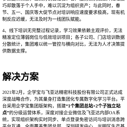
巧却散落于个人手中，难以沉淀为组织资产；与此同时，春
节、五一、国庆等大促节点对培训响应速度要求极高，现有机
制反应迟缓，无法及时为一线团队赋能。
4、线下培训无完整过程记录，学习效果依赖主观评价，无法
精准定位薄弱岗位与低效培训项目；各子公司、门店培训数据
分散统计，集团难以统一管控与横向对比，无法为人才决策提
供数据支撑。
解决方案
2021年2月，企学宝与飞亚达精密科技股份有限公司正式达成
深度战略合作，为其量身打造集团化专属数字化学习平台。平
台采用企学宝集团版架构，搭建
“1个集团总站+2个子独立站
点”
的分级运营体系，深度对接企业微信及飞亚达内部OA系
统，实现组织架构实时同步、单点登录免密访问与培训消息跨
平台互通，全面覆盖集团总部、深圳研发中心、光明区生产基