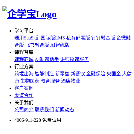
学习平台
通用SaaS版
国际版LMS
私有部署版
钉钉融合版
企微融
合版
飞书融合版
AI智练版
课程智库
课程商城
AI制课助手
讲师授课服务
行业方案
跨境出海
智能制造
新零售
新餐饮
金融保险
央国企
大健
康
生物医药
教育服务
酒店物业
客户案例
渠道合作
关于我们
公司简介
联系我们
新闻动态
4006-911-228
免费试用