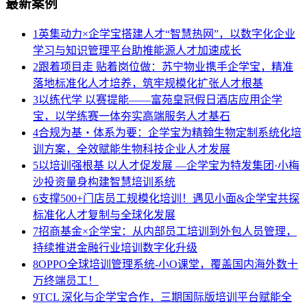
最新案例
1
英集动力×企学宝搭建人才“智慧热网”，以数字化企业
学习与知识管理平台助推能源人才加速成长
2
跟着项目走 贴着岗位做：苏宁物业携手企学宝，精准
落地标准化人才培养，筑牢规模化扩张人才根基
3
以练代学 以赛提能——富苑皇冠假日酒店应用企学
宝，以学练赛一体夯实高端服务人才基石
4
合规为基・体系为要：企学宝为精翰生物定制系统化培
训方案，全效赋能生物科技企业人才发展
5
以培训强根基 以人才促发展 —企学宝为特发集团·小梅
沙投资量身构建智慧培训系统
6
支撑500+门店员工规模化培训！遇见小面&企学宝共探
标准化人才复制与全球化发展
7
招商基金×企学宝：从内部员工培训到外包人员管理，
持续推进金融行业培训数字化升级
8
OPPO全球培训管理系统-小O课堂，覆盖国内海外数十
万终端员工！
9
TCL 深化与企学宝合作，三期国际版培训平台赋能全