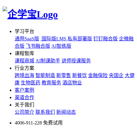
学习平台
通用SaaS版
国际版LMS
私有部署版
钉钉融合版
企微融
合版
飞书融合版
AI智练版
课程智库
课程商城
AI制课助手
讲师授课服务
行业方案
跨境出海
智能制造
新零售
新餐饮
金融保险
央国企
大健
康
生物医药
教育服务
酒店物业
客户案例
渠道合作
关于我们
公司简介
联系我们
新闻动态
4006-911-228
免费试用