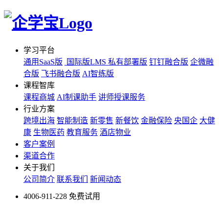
学习平台
通用SaaS版
国际版LMS
私有部署版
钉钉融合版
企微融
合版
飞书融合版
AI智练版
课程智库
课程商城
AI制课助手
讲师授课服务
行业方案
跨境出海
智能制造
新零售
新餐饮
金融保险
央国企
大健
康
生物医药
教育服务
酒店物业
客户案例
渠道合作
关于我们
公司简介
联系我们
新闻动态
4006-911-228
免费试用