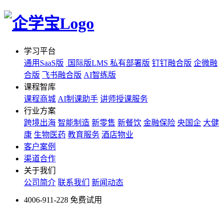
学习平台
通用SaaS版
国际版LMS
私有部署版
钉钉融合版
企微融
合版
飞书融合版
AI智练版
课程智库
课程商城
AI制课助手
讲师授课服务
行业方案
跨境出海
智能制造
新零售
新餐饮
金融保险
央国企
大健
康
生物医药
教育服务
酒店物业
客户案例
渠道合作
关于我们
公司简介
联系我们
新闻动态
4006-911-228
免费试用