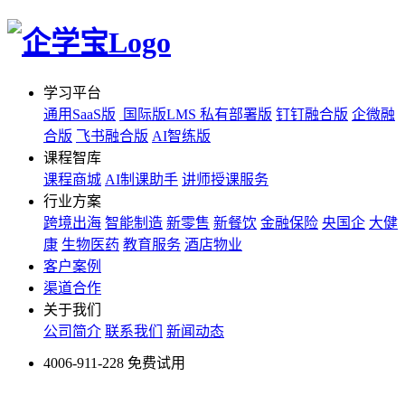
学习平台
通用SaaS版
国际版LMS
私有部署版
钉钉融合版
企微融
合版
飞书融合版
AI智练版
课程智库
课程商城
AI制课助手
讲师授课服务
行业方案
跨境出海
智能制造
新零售
新餐饮
金融保险
央国企
大健
康
生物医药
教育服务
酒店物业
客户案例
渠道合作
关于我们
公司简介
联系我们
新闻动态
4006-911-228
免费试用