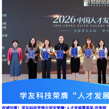
权威加冕！学友科技凭借企学宝荣膺“人才发展菁英奖·优秀服