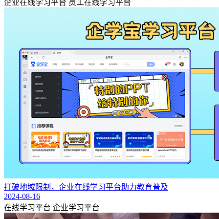
企业在线学习平台
员工在线学习平台
打破地域限制，企业在线学习平台助力教育普及
2024-08-16
在线学习平台
企业学习平台