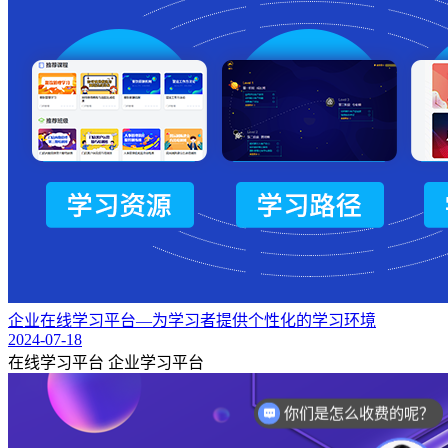
企业在线学习平台—为学习者提供个性化的学习环境
2024-07-18
在线学习平台
企业学习平台
你们是怎么收费的呢？