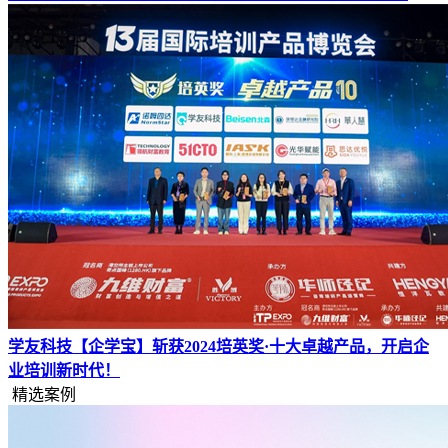
学友科技【企学宝】斩获2024培英奖·十大卓越产品，开启企
业培训新时代！
精选案例