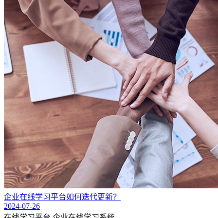
企业在线学习平台如何迭代更新？
2024-07-26
在线学习平台
企业在线学习系统