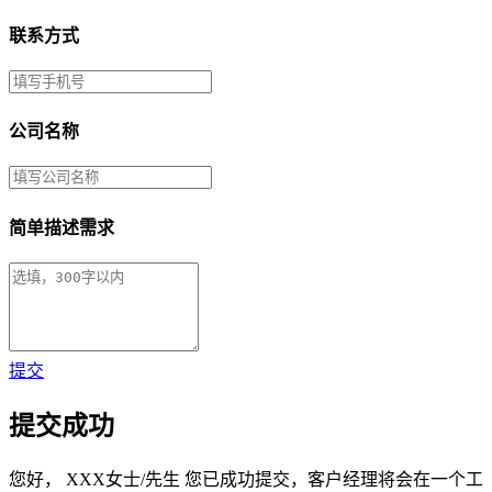
联系方式
公司名称
简单描述需求
提交
提交成功
您好，
XXX女士/先生
您已成功提交，客户经理将会在一个工