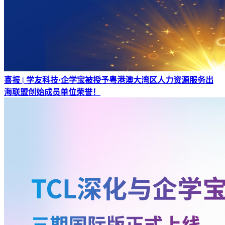
喜报 | 学友科技·企学宝被授予粤港澳大湾区人力资源服务出
海联盟创始成员单位荣誉！