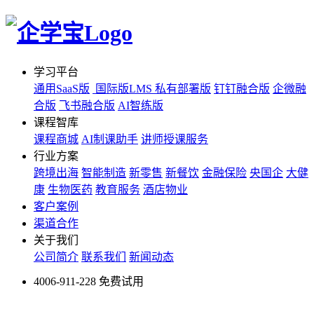
学习平台
通用SaaS版
国际版LMS
私有部署版
钉钉融合版
企微融
合版
飞书融合版
AI智练版
课程智库
课程商城
AI制课助手
讲师授课服务
行业方案
跨境出海
智能制造
新零售
新餐饮
金融保险
央国企
大健
康
生物医药
教育服务
酒店物业
客户案例
渠道合作
关于我们
公司简介
联系我们
新闻动态
4006-911-228
免费试用