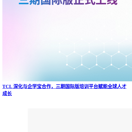
TCL 深化与企学宝合作，三期国际版培训平台赋能全球人才
成长