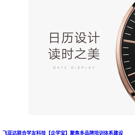
飞亚达联合学友科技【企学宝】聚焦多品牌培训体系建设