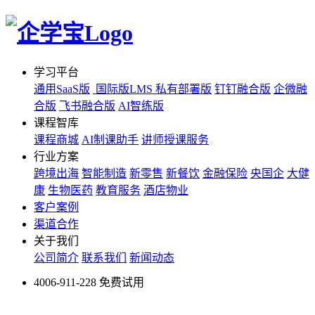
学习平台
通用SaaS版
国际版LMS
私有部署版
钉钉融合版
企微融
合版
飞书融合版
AI智练版
课程智库
课程商城
AI制课助手
讲师授课服务
行业方案
跨境出海
智能制造
新零售
新餐饮
金融保险
央国企
大健
康
生物医药
教育服务
酒店物业
客户案例
渠道合作
关于我们
公司简介
联系我们
新闻动态
4006-911-228
免费试用