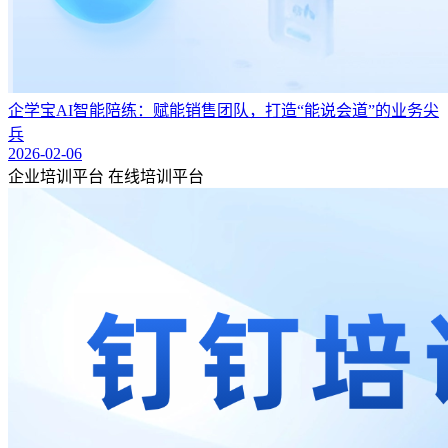
企学宝AI智能陪练：赋能销售团队，打造“能说会道”的业务尖
兵
2026-02-06
企业培训平台
在线培训平台