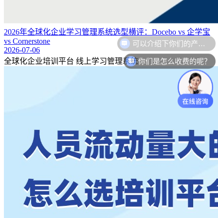
2026年全球化企业学习管理系统选型横评：Docebo vs 企学宝
vs Cornerstone
2026-07-06
你们是怎么收费的呢？
全球化企业培训平台
线上学习管理系统