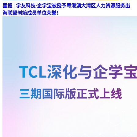
喜报 | 学友科技·企学宝被授予粤港澳大湾区人力资源服务出
海联盟创始成员单位荣誉！