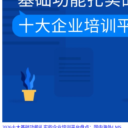
2026十大基础功能扎实的企业培训平台盘点：国内海外LMS