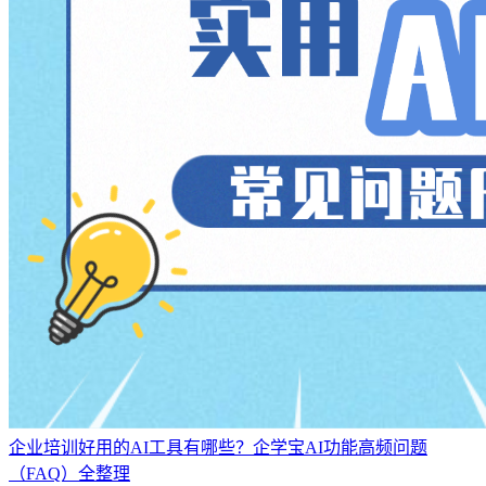
企业培训好用的AI工具有哪些？企学宝AI功能高频问题
（FAQ）全整理