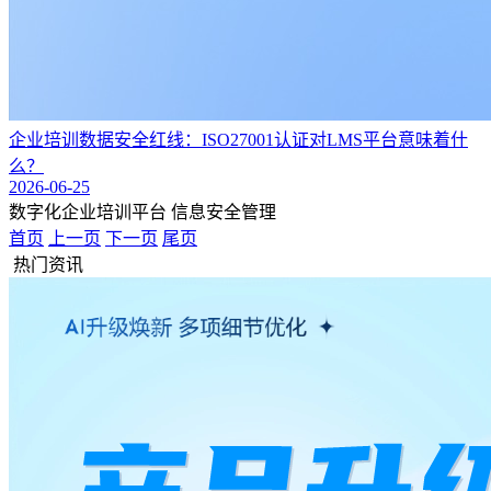
企业培训数据安全红线：ISO27001认证对LMS平台意味着什
么？
2026-06-25
数字化企业培训平台
信息安全管理
首页
上一页
下一页
尾页
热门资讯