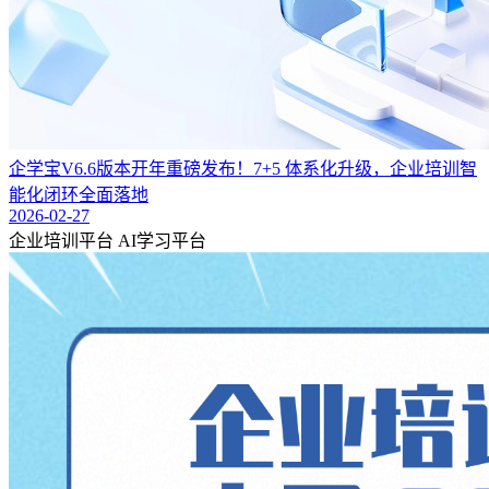
企学宝V6.6版本开年重磅发布！7+5 体系化升级，企业培训智
能化闭环全面落地
2026-02-27
企业培训平台
AI学习平台