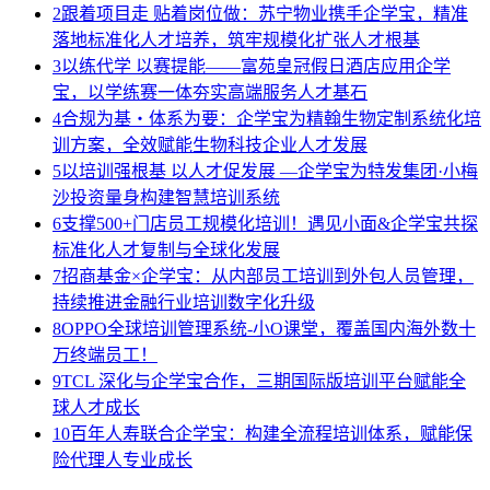
2
跟着项目走 贴着岗位做：苏宁物业携手企学宝，精准
落地标准化人才培养，筑牢规模化扩张人才根基
3
以练代学 以赛提能——富苑皇冠假日酒店应用企学
宝，以学练赛一体夯实高端服务人才基石
4
合规为基・体系为要：企学宝为精翰生物定制系统化培
训方案，全效赋能生物科技企业人才发展
5
以培训强根基 以人才促发展 —企学宝为特发集团·小梅
沙投资量身构建智慧培训系统
6
支撑500+门店员工规模化培训！遇见小面&企学宝共探
标准化人才复制与全球化发展
7
招商基金×企学宝：从内部员工培训到外包人员管理，
持续推进金融行业培训数字化升级
8
OPPO全球培训管理系统-小O课堂，覆盖国内海外数十
万终端员工！
9
TCL 深化与企学宝合作，三期国际版培训平台赋能全
球人才成长
10
百年人寿联合企学宝：构建全流程培训体系，赋能保
险代理人专业成长