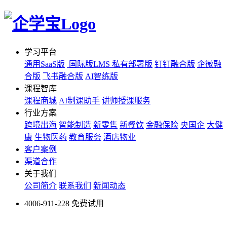
学习平台
通用SaaS版
国际版LMS
私有部署版
钉钉融合版
企微融
合版
飞书融合版
AI智练版
课程智库
课程商城
AI制课助手
讲师授课服务
行业方案
跨境出海
智能制造
新零售
新餐饮
金融保险
央国企
大健
康
生物医药
教育服务
酒店物业
客户案例
渠道合作
关于我们
公司简介
联系我们
新闻动态
4006-911-228
免费试用