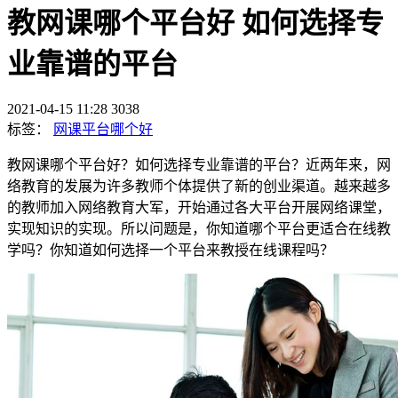
教网课哪个平台好 如何选择专
业靠谱的平台
2021-04-15 11:28
3038
标签：
网课平台哪个好
教网课哪个平台好？如何选择专业靠谱的平台？近两年来，网
络教育的发展为许多教师个体提供了新的创业渠道。越来越多
的教师加入网络教育大军，开始通过各大平台开展网络课堂，
实现知识的实现。所以问题是，你知道哪个平台更适合在线教
学吗？你知道如何选择一个平台来教授在线课程吗？