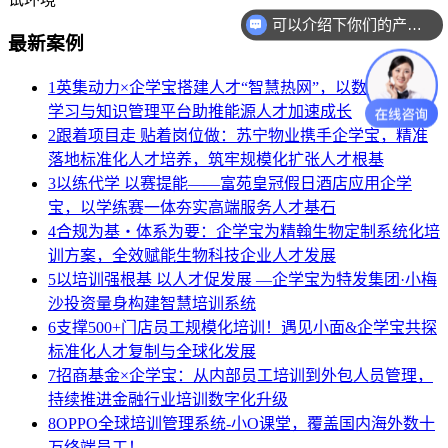
可以介绍下你们的产品么？
最新案例
1
英集动力×企学宝搭建人才“智慧热网”，以数字化企业
学习与知识管理平台助推能源人才加速成长
2
跟着项目走 贴着岗位做：苏宁物业携手企学宝，精准
落地标准化人才培养，筑牢规模化扩张人才根基
3
以练代学 以赛提能——富苑皇冠假日酒店应用企学
宝，以学练赛一体夯实高端服务人才基石
4
合规为基・体系为要：企学宝为精翰生物定制系统化培
训方案，全效赋能生物科技企业人才发展
5
以培训强根基 以人才促发展 —企学宝为特发集团·小梅
沙投资量身构建智慧培训系统
6
支撑500+门店员工规模化培训！遇见小面&企学宝共探
标准化人才复制与全球化发展
7
招商基金×企学宝：从内部员工培训到外包人员管理，
持续推进金融行业培训数字化升级
8
OPPO全球培训管理系统-小O课堂，覆盖国内海外数十
万终端员工！