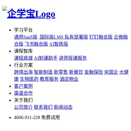
学习平台
通用SaaS版
国际版LMS
私有部署版
钉钉融合版
企微融
合版
飞书融合版
AI智练版
课程智库
课程商城
AI制课助手
讲师授课服务
行业方案
跨境出海
智能制造
新零售
新餐饮
金融保险
央国企
大健
康
生物医药
教育服务
酒店物业
客户案例
渠道合作
关于我们
公司简介
联系我们
新闻动态
4006-911-228
免费试用