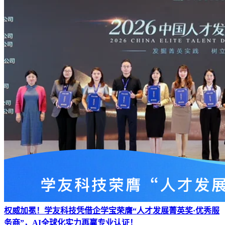
权威加冕！学友科技凭借企学宝荣膺“人才发展菁英奖·优秀服
务商”，AI全球化实力再赢专业认证！