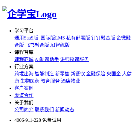
学习平台
通用SaaS版
国际版LMS
私有部署版
钉钉融合版
企微融
合版
飞书融合版
AI智练版
课程智库
课程商城
AI制课助手
讲师授课服务
行业方案
跨境出海
智能制造
新零售
新餐饮
金融保险
央国企
大健
康
生物医药
教育服务
酒店物业
客户案例
渠道合作
关于我们
公司简介
联系我们
新闻动态
4006-911-228
免费试用