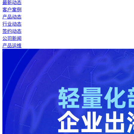
最新动态
客户案例
产品动态
行业动态
签约动态
公司新闻
产品运维