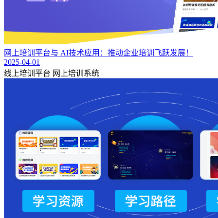
网上培训平台与 AI技术应用：推动企业培训飞跃发展！
2025-04-01
线上培训平台
网上培训系统