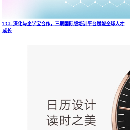
TCL 深化与企学宝合作，三期国际版培训平台赋能全球人才
成长