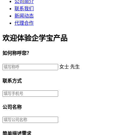
公司简介
联系我们
新闻动态
代理合作
欢迎体验企学宝产品
如何称呼您？
女士
先生
联系方式
公司名称
简单描述需求