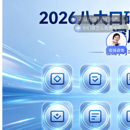
你们是怎么收费的呢？