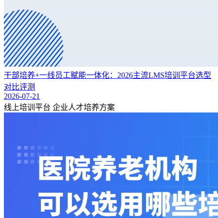
干部培养+一线员工赋能一体化：2026主流LMS培训平台选型
对比评测
2026-07-21
线上培训平台
企业人才培养方案