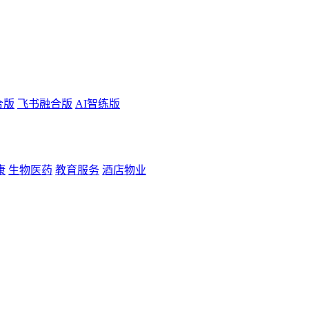
合版
飞书融合版
AI智练版
康
生物医药
教育服务
酒店物业