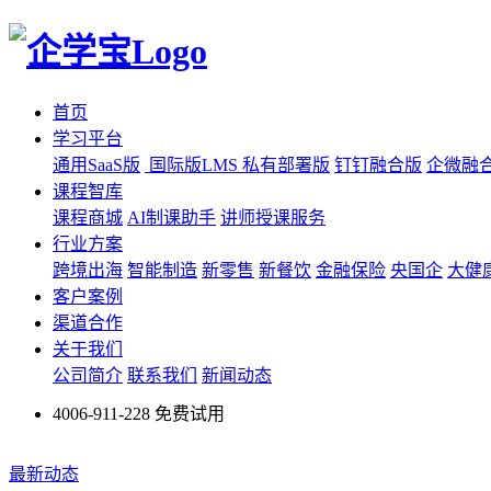
首页
学习平台
通用SaaS版
国际版LMS
私有部署版
钉钉融合版
企微融
课程智库
课程商城
AI制课助手
讲师授课服务
行业方案
跨境出海
智能制造
新零售
新餐饮
金融保险
央国企
大健
客户案例
渠道合作
关于我们
公司简介
联系我们
新闻动态
4006-911-228
免费试用
最新动态