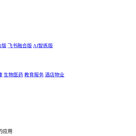
合版
飞书融合版
AI智练版
康
生物医药
教育服务
酒店物业
台的应用