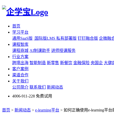
首页
学习平台
通用SaaS版
国际版LMS
私有部署版
钉钉融合版
企微融
课程智库
课程商城
AI制课助手
讲师授课服务
行业方案
跨境出海
智能制造
新零售
新餐饮
金融保险
央国企
大健
客户案例
渠道合作
关于我们
公司简介
联系我们
新闻动态
4006-911-228
免费试用
首页
>
新闻动态
>
e-learning平台
>
如何正确使用e-learning平