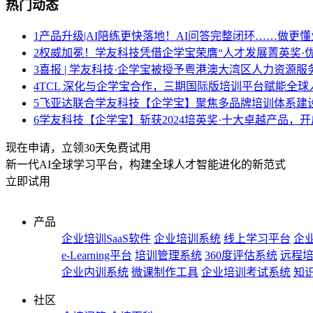
热门动态
1
产品升级|AI陪练更快落地！AI问答完整闭环……做更懂
2
权威加冕！学友科技凭借企学宝荣膺“人才发展菁英奖·优
3
喜报 | 学友科技·企学宝被授予粤港澳大湾区人力资源
4
TCL 深化与企学宝合作，三期国际版培训平台赋能全球
5
飞亚达联合学友科技【企学宝】聚焦多品牌培训体系建
6
学友科技【企学宝】斩获2024培英奖·十大卓越产品，
现在申请，立领30天免费试用
新一代AI全球学习平台，构建全球人才智能进化的新范式
立即试用
产品
企业培训SaaS软件
企业培训系统
线上学习平台
企业
e-Learning平台
培训管理系统
360度评估系统
远程
企业内训系统
微课制作工具
企业培训考试系统
知
社区