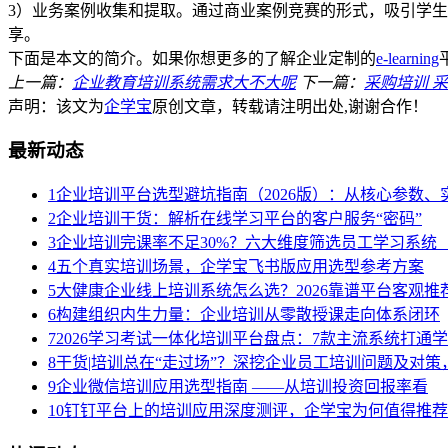
3）业务案例收集和提取。通过商业案例竞赛的形式，吸引学
享。
下面是本文的简介。如果你想更多的了解企业定制的
e-learning
上一篇：
企业教育培训系统需求大不大呢
下一篇：
采购培训 
声明：该文为
企学宝
原创文章，转载请注明出处,谢谢合作！
最新动态
1
企业培训平台选型避坑指南（2026版）：从核心参数
2
企业培训干货：解析在线学习平台的客户服务“密码”
3
企业培训完课率不足30%？六大维度筛选员工学习系统（
4
五个真实培训场景，企学宝飞书版应用选型参考方案
5
大健康企业线上培训系统怎么选？2026靠谱平台客观推
6
构建组织内生力量：企业培训从零散授课走向体系闭环
7
2026学习考试一体化培训平台盘点：7款主流系统打通
8
干货|培训总在“走过场”？深挖企业员工培训问题及对
9
企业微信培训应用选型指南 ——从培训投资回报率看
10
钉钉平台上的培训应用深度测评，企学宝为何值得推荐