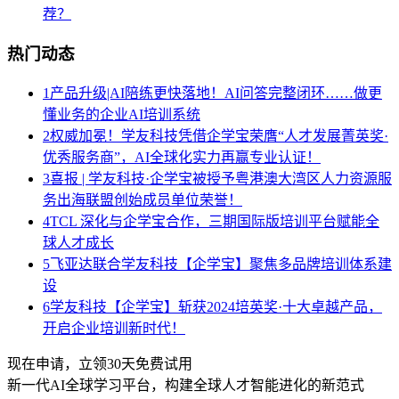
荐？
热门动态
1
产品升级|AI陪练更快落地！AI问答完整闭环……做更
懂业务的企业AI培训系统
2
权威加冕！学友科技凭借企学宝荣膺“人才发展菁英奖·
优秀服务商”，AI全球化实力再赢专业认证！
3
喜报 | 学友科技·企学宝被授予粤港澳大湾区人力资源服
务出海联盟创始成员单位荣誉！
4
TCL 深化与企学宝合作，三期国际版培训平台赋能全
球人才成长
5
飞亚达联合学友科技【企学宝】聚焦多品牌培训体系建
设
6
学友科技【企学宝】斩获2024培英奖·十大卓越产品，
开启企业培训新时代！
现在申请，立领30天免费试用
新一代AI全球学习平台，构建全球人才智能进化的新范式