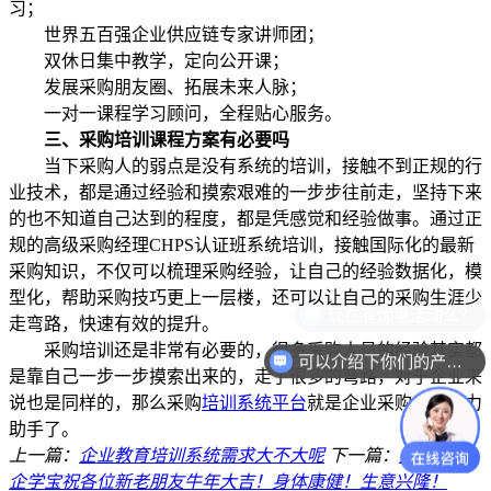
习；
世界五百强企业供应链专家讲师团；
双休日集中教学，定向公开课；
发展采购朋友圈、拓展未来人脉；
一对一课程学习顾问，全程贴心服务。
三、采购培训课程方案有必要吗
当下采购人的弱点是没有系统的培训，接触不到正规的行
业技术，都是通过经验和摸索艰难的一步步往前走，坚持下来
的也不知道自己达到的程度，都是凭感觉和经验做事。通过正
规的高级采购经理CHPS认证班系统培训，接触国际化的最新
采购知识，不仅可以梳理采购经验，让自己的经验数据化，模
型化，帮助采购技巧更上一层楼，还可以让自己的采购生涯少
走弯路，快速有效的提升。
采购培训还是非常有必要的，很多采购人员的经验其实都
可以介绍下你们的产品么？
是靠自己一步一步摸索出来的，走了很多的弯路，对于企业来
说也是同样的，那么采购
培训系统平台
就是企业采购人的得力
助手了。
上一篇：
企业教育培训系统需求大不大呢
下一篇：
开工啦！
企学宝祝各位新老朋友牛年大吉！身体康健！生意兴隆！