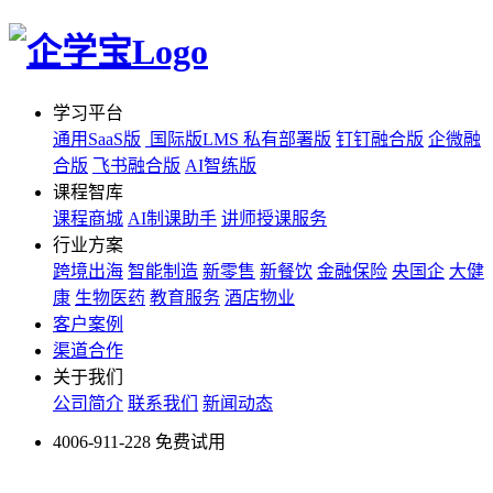
学习平台
通用SaaS版
国际版LMS
私有部署版
钉钉融合版
企微融
合版
飞书融合版
AI智练版
课程智库
课程商城
AI制课助手
讲师授课服务
行业方案
跨境出海
智能制造
新零售
新餐饮
金融保险
央国企
大健
康
生物医药
教育服务
酒店物业
客户案例
渠道合作
关于我们
公司简介
联系我们
新闻动态
4006-911-228
免费试用