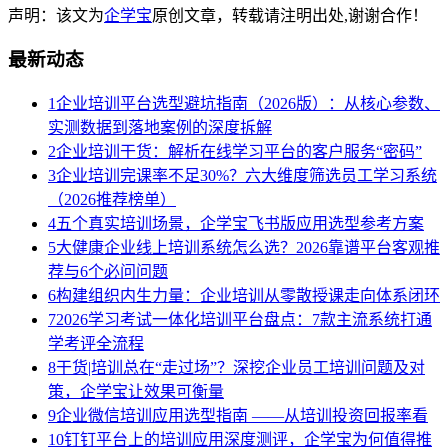
声明：该文为
企学宝
原创文章，转载请注明出处,谢谢合作！
最新动态
1
企业培训平台选型避坑指南（2026版）：从核心参数、
实测数据到落地案例的深度拆解
2
企业培训干货：解析在线学习平台的客户服务“密码”
3
企业培训完课率不足30%？六大维度筛选员工学习系统
（2026推荐榜单）
4
五个真实培训场景，企学宝飞书版应用选型参考方案
5
大健康企业线上培训系统怎么选？2026靠谱平台客观推
荐与6个必问问题
6
构建组织内生力量：企业培训从零散授课走向体系闭环
7
2026学习考试一体化培训平台盘点：7款主流系统打通
学考评全流程
8
干货|培训总在“走过场”？深挖企业员工培训问题及对
策，企学宝让效果可衡量
9
企业微信培训应用选型指南 ——从培训投资回报率看
10
钉钉平台上的培训应用深度测评，企学宝为何值得推