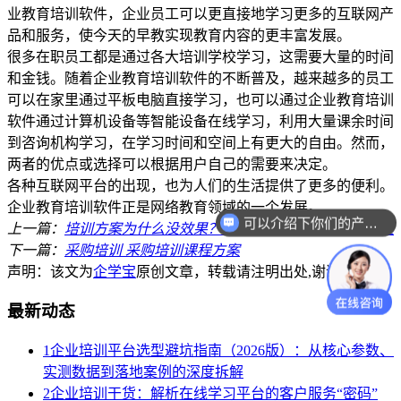
业教育培训软件，企业员工可以更直接地学习更多的互联网产
品和服务，使今天的早教实现教育内容的更丰富发展。
很多在职员工都是通过各大培训学校学习，这需要大量的时间
和金钱。随着企业教育培训软件的不断普及，越来越多的员工
可以在家里通过平板电脑直接学习，也可以通过企业教育培训
软件通过计算机设备等智能设备在线学习，利用大量课余时间
到咨询机构学习，在学习时间和空间上有更大的自由。然而，
两者的优点或选择可以根据用户自己的需要来决定。
各种互联网平台的出现，也为人们的生活提供了更多的便利。
企业教育培训软件正是网络教育领域的一个发展。
可以介绍下你们的产品么？
上一篇：
培训方案为什么没效果？培训体系问题还是培训课程
下一篇：
采购培训 采购培训课程方案
声明：该文为
企学宝
原创文章，转载请注明出处,谢谢合作！
最新动态
1
企业培训平台选型避坑指南（2026版）：从核心参数、
实测数据到落地案例的深度拆解
2
企业培训干货：解析在线学习平台的客户服务“密码”