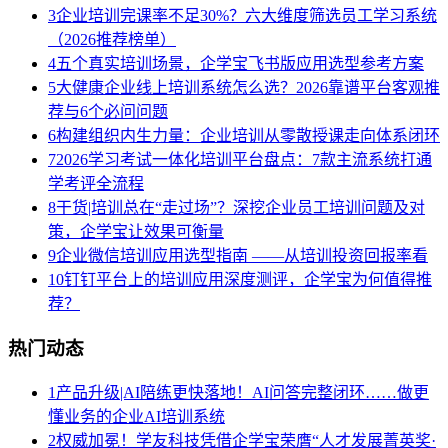
3
企业培训完课率不足30%？六大维度筛选员工学习系统
（2026推荐榜单）
4
五个真实培训场景，企学宝飞书版应用选型参考方案
5
大健康企业线上培训系统怎么选？2026靠谱平台客观推
荐与6个必问问题
6
构建组织内生力量：企业培训从零散授课走向体系闭环
7
2026学习考试一体化培训平台盘点：7款主流系统打通
学考评全流程
8
干货|培训总在“走过场”？深挖企业员工培训问题及对
策，企学宝让效果可衡量
9
企业微信培训应用选型指南 ——从培训投资回报率看
10
钉钉平台上的培训应用深度测评，企学宝为何值得推
荐？
热门动态
1
产品升级|AI陪练更快落地！AI问答完整闭环……做更
懂业务的企业AI培训系统
2
权威加冕！学友科技凭借企学宝荣膺“人才发展菁英奖·