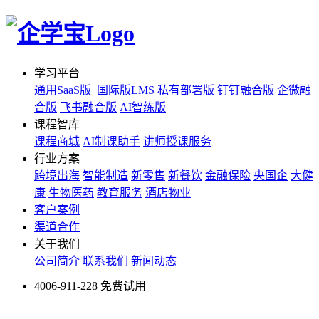
学习平台
通用SaaS版
国际版LMS
私有部署版
钉钉融合版
企微融
合版
飞书融合版
AI智练版
课程智库
课程商城
AI制课助手
讲师授课服务
行业方案
跨境出海
智能制造
新零售
新餐饮
金融保险
央国企
大健
康
生物医药
教育服务
酒店物业
客户案例
渠道合作
关于我们
公司简介
联系我们
新闻动态
4006-911-228
免费试用