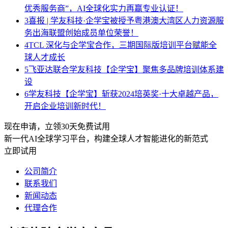
优秀服务商”，AI全球化实力再赢专业认证！
3
喜报 | 学友科技·企学宝被授予粤港澳大湾区人力资源服
务出海联盟创始成员单位荣誉！
4
TCL 深化与企学宝合作，三期国际版培训平台赋能全
球人才成长
5
飞亚达联合学友科技【企学宝】聚焦多品牌培训体系建
设
6
学友科技【企学宝】斩获2024培英奖·十大卓越产品，
开启企业培训新时代！
现在申请，立领30天免费试用
新一代AI全球学习平台，构建全球人才智能进化的新范式
立即试用
公司简介
联系我们
新闻动态
代理合作