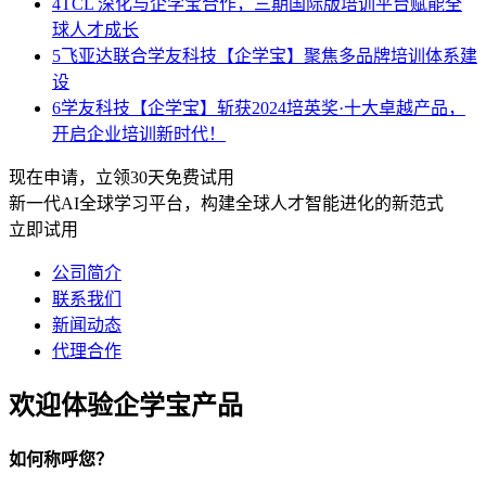
4
TCL 深化与企学宝合作，三期国际版培训平台赋能全
球人才成长
5
飞亚达联合学友科技【企学宝】聚焦多品牌培训体系建
设
6
学友科技【企学宝】斩获2024培英奖·十大卓越产品，
开启企业培训新时代！
现在申请，立领30天免费试用
新一代AI全球学习平台，构建全球人才智能进化的新范式
立即试用
公司简介
联系我们
新闻动态
代理合作
欢迎体验企学宝产品
如何称呼您？