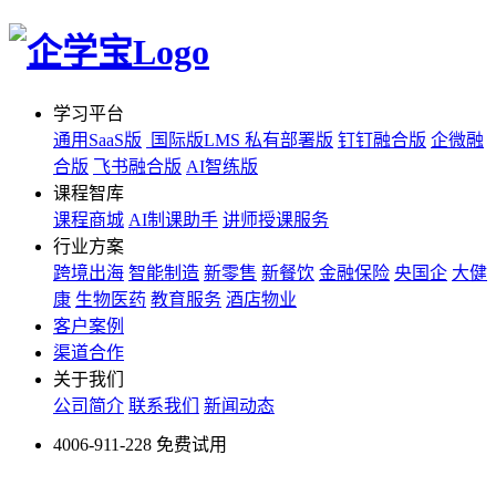
学习平台
通用SaaS版
国际版LMS
私有部署版
钉钉融合版
企微融
合版
飞书融合版
AI智练版
课程智库
课程商城
AI制课助手
讲师授课服务
行业方案
跨境出海
智能制造
新零售
新餐饮
金融保险
央国企
大健
康
生物医药
教育服务
酒店物业
客户案例
渠道合作
关于我们
公司简介
联系我们
新闻动态
4006-911-228
免费试用