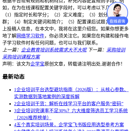
根据平台现有规则和机制特点，补充内容配置规则字段。例
如，在为在线课程配置关键字段时，可以考虑以下几点：
（1）指定时长和学分；（2）定义难度；（3）划分适用人
群；（4）制定关键词和简介；（5）配置课后试题；（6）附
上投稿人信息，在本文中，我将在这里介绍您。如果你想更多
地了解
网络学习软件
，你必须关注它。如果您在构建和操作电
子学习软件时有任何问题，也可以与我们联系。
上一篇：
企业教育培训系统需求大不大呢
下一篇：
采购培训
采购培训课程方案
声明：该文为
企学宝
原创文章，转载请注明出处,谢谢合作！
最新动态
1
企业培训平台选型避坑指南（2026版）：从核心参数、
实测数据到落地案例的深度拆解
2
企业培训干货：解析在线学习平台的客户服务“密码”
3
企业培训完课率不足30%？六大维度筛选员工学习系统
（2026推荐榜单）
4
五个真实培训场景，企学宝飞书版应用选型参考方案