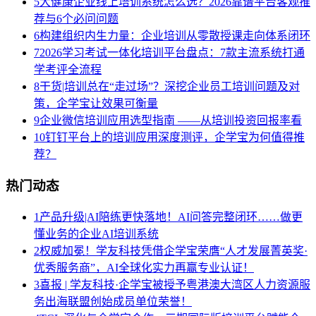
5
大健康企业线上培训系统怎么选？2026靠谱平台客观推
荐与6个必问问题
6
构建组织内生力量：企业培训从零散授课走向体系闭环
7
2026学习考试一体化培训平台盘点：7款主流系统打通
学考评全流程
8
干货|培训总在“走过场”？深挖企业员工培训问题及对
策，企学宝让效果可衡量
9
企业微信培训应用选型指南 ——从培训投资回报率看
10
钉钉平台上的培训应用深度测评，企学宝为何值得推
荐？
热门动态
1
产品升级|AI陪练更快落地！AI问答完整闭环……做更
懂业务的企业AI培训系统
2
权威加冕！学友科技凭借企学宝荣膺“人才发展菁英奖·
优秀服务商”，AI全球化实力再赢专业认证！
3
喜报 | 学友科技·企学宝被授予粤港澳大湾区人力资源服
务出海联盟创始成员单位荣誉！