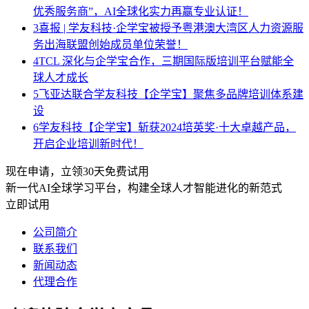
优秀服务商”，AI全球化实力再赢专业认证！
3
喜报 | 学友科技·企学宝被授予粤港澳大湾区人力资源服
务出海联盟创始成员单位荣誉！
4
TCL 深化与企学宝合作，三期国际版培训平台赋能全
球人才成长
5
飞亚达联合学友科技【企学宝】聚焦多品牌培训体系建
设
6
学友科技【企学宝】斩获2024培英奖·十大卓越产品，
开启企业培训新时代！
现在申请，立领30天免费试用
新一代AI全球学习平台，构建全球人才智能进化的新范式
立即试用
公司简介
联系我们
新闻动态
代理合作