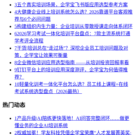
3
五个真实培训场景，企学宝飞书版应用选型参考方案
4
大健康企业线上培训系统怎么选？2026靠谱平台客观推
荐与6个必问问题
5
构建组织内生力量：企业培训从零散授课走向体系闭环
6
2026学习考试一体化培训平台盘点：7款主流系统打通
学考评全流程
7
干货|培训总在“走过场”？深挖企业员工培训问题及对
策，企学宝让效果可衡量
8
企业微信培训应用选型指南 ——从培训投资回报率看
9
钉钉平台上的培训应用深度测评，企学宝为何值得推
荐？
10
轻量化训考一体化平台怎么选？员工线上课程+在线
考试系统选型盘点（2026最热）
热门动态
1
产品升级|AI陪练更快落地！AI问答完整闭环……做更
懂业务的企业AI培训系统
2
权威加冕！学友科技凭借企学宝荣膺“人才发展菁英奖·