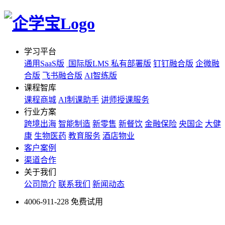
学习平台
通用SaaS版
国际版LMS
私有部署版
钉钉融合版
企微融
合版
飞书融合版
AI智练版
课程智库
课程商城
AI制课助手
讲师授课服务
行业方案
跨境出海
智能制造
新零售
新餐饮
金融保险
央国企
大健
康
生物医药
教育服务
酒店物业
客户案例
渠道合作
关于我们
公司简介
联系我们
新闻动态
4006-911-228
免费试用