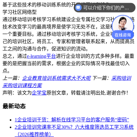
基于这些技术的移动训练系统的开发将更加有特色。
可以介绍下你们的产品么？
学习社区网络型
通过移动培训考核学习系统建设企业专属社交学习社区。网络
技术改变学习的最高境界是使学习无处不在，这是移动学习的
一个重要目标。通过移动培训考核学习系统，企业可以建立自
己的培训社区，将员工、专家和管理者联系起来，从而提高员
工之间的沟通与合作，促进知识的流动。
总之，通过
e-learning平台
进行企业培训的方式多种多样。最重
要的是把握当前的需求，根据企业的实际情况寻找最佳切入
点。
上一篇：
企业教育培训系统需求大不大呢
下一篇：
采购培训
采购培训课程方案
声明：该文为
企学宝
原创文章，转载请注明出处,谢谢合作！
最新动态
1
企业培训干货：解析在线学习平台的客户服务“密码”
2
企业培训完课率不足30%？六大维度筛选员工学习系统
（2026推荐榜单）