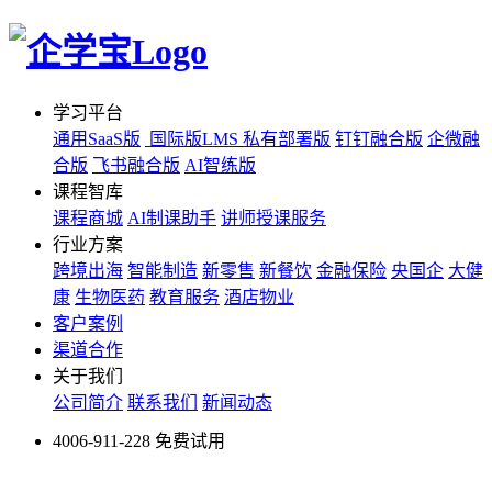
学习平台
通用SaaS版
国际版LMS
私有部署版
钉钉融合版
企微融
合版
飞书融合版
AI智练版
课程智库
课程商城
AI制课助手
讲师授课服务
行业方案
跨境出海
智能制造
新零售
新餐饮
金融保险
央国企
大健
康
生物医药
教育服务
酒店物业
客户案例
渠道合作
关于我们
公司简介
联系我们
新闻动态
4006-911-228
免费试用