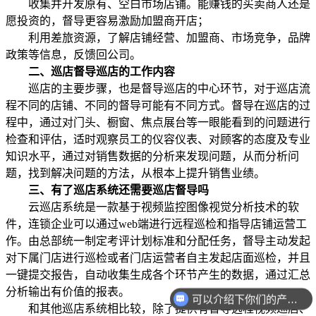
收集并开发原有、空白市场店铺。能赚钱的买卖商人还是
愿投资的，督导更容易激励加盟商开店；
利用差旅资源，了解店铺经营、加盟商、市场竞争，品牌
政策等信息，反馈回公司。
二、巡店督导巡店的工作内容
巡店的主要步骤，也是督导巡店的中心环节，对于巡店流
程不同的店铺、不同的督导可能有不同方式。督导在巡店的过
程中，通过对门头、橱窗、焦点展台等一眼能看到的问题进行
检查和评估，适时观察员工的仪容仪表、对顾客的态度及专业
知识水平，通过对销售数据的分析来发现问题，从而分析问
题，找到解决问题的方法，从根本上提升销售业绩。
三、有了巡店系统还需要巡店督导吗
云巡店系统是一款基于视频监控图像视觉分析技术的软
件，连锁企业可以通过web端进行远程巡检和指导店铺运营工
作。由总部统一制定考评计划标准和分配任务，督导主动发起
对下属门店进行巡检或者门店运营者自主发起店面巡检，并且
一键提交报告，自动收集生成各个环节产生的数据，通过汇总
分析输出有价值的报表。
可以介绍下你们的产品么？
和其他巡店系统相比较，除了提供有督导远程视频巡店、