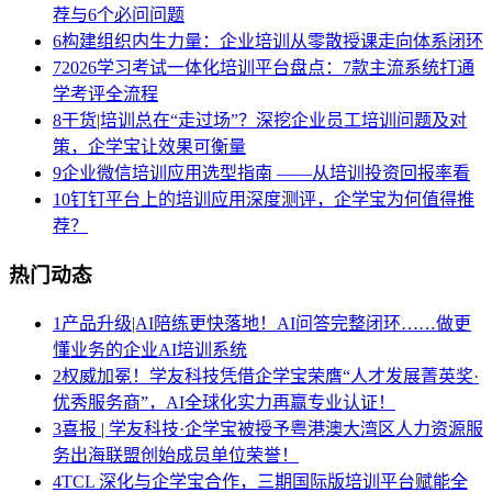
荐与6个必问问题
6
构建组织内生力量：企业培训从零散授课走向体系闭环
7
2026学习考试一体化培训平台盘点：7款主流系统打通
学考评全流程
8
干货|培训总在“走过场”？深挖企业员工培训问题及对
策，企学宝让效果可衡量
9
企业微信培训应用选型指南 ——从培训投资回报率看
10
钉钉平台上的培训应用深度测评，企学宝为何值得推
荐？
热门动态
1
产品升级|AI陪练更快落地！AI问答完整闭环……做更
懂业务的企业AI培训系统
2
权威加冕！学友科技凭借企学宝荣膺“人才发展菁英奖·
优秀服务商”，AI全球化实力再赢专业认证！
3
喜报 | 学友科技·企学宝被授予粤港澳大湾区人力资源服
务出海联盟创始成员单位荣誉！
4
TCL 深化与企学宝合作，三期国际版培训平台赋能全