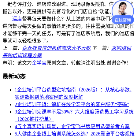
一键考评打分、巡店整改跟进、现场录像&抓拍、信息数据化
报告以外，更是提供有去督导化的“门店自检”功能。
巡店
督导每天要做什么？从上述的内容中我们不难发现，
巡店督导每天要做的事情还是挺多的，往往需要加班加点的忙
才能够干完一天的任务，可是有了巡店系统后，我们的巡店督
导就可以轻松很多了。
上一篇：
企业教育培训系统需求大不大呢
下一篇：
采购培训
采购培训课程方案
声明：该文为
企学宝
原创文章，转载请注明出处,谢谢合作！
最新动态
1
企业培训平台选型避坑指南（2026版）：从核心参数、
实测数据到落地案例的深度拆解
2
企业培训干货：解析在线学习平台的客户服务“密码”
3
企业培训完课率不足30%？六大维度筛选员工学习系统
（2026推荐榜单）
4
五个真实培训场景，企学宝飞书版应用选型参考方案
5
大健康企业线上培训系统怎么选？2026靠谱平台客观推