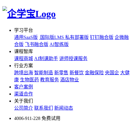
学习平台
通用SaaS版
国际版LMS
私有部署版
钉钉融合版
企微融
合版
飞书融合版
AI智练版
课程智库
课程商城
AI制课助手
讲师授课服务
行业方案
跨境出海
智能制造
新零售
新餐饮
金融保险
央国企
大健
康
生物医药
教育服务
酒店物业
客户案例
渠道合作
关于我们
公司简介
联系我们
新闻动态
4006-911-228
免费试用