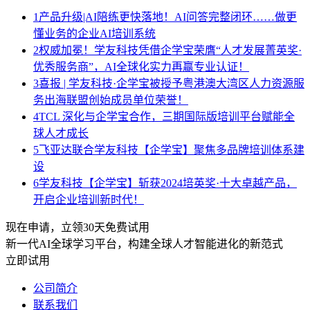
1
产品升级|AI陪练更快落地！AI问答完整闭环……做更
懂业务的企业AI培训系统
2
权威加冕！学友科技凭借企学宝荣膺“人才发展菁英奖·
优秀服务商”，AI全球化实力再赢专业认证！
3
喜报 | 学友科技·企学宝被授予粤港澳大湾区人力资源服
务出海联盟创始成员单位荣誉！
4
TCL 深化与企学宝合作，三期国际版培训平台赋能全
球人才成长
5
飞亚达联合学友科技【企学宝】聚焦多品牌培训体系建
设
6
学友科技【企学宝】斩获2024培英奖·十大卓越产品，
开启企业培训新时代！
现在申请，立领30天免费试用
新一代AI全球学习平台，构建全球人才智能进化的新范式
立即试用
公司简介
联系我们