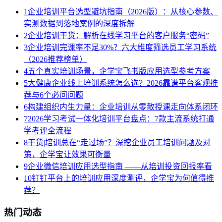
1
企业培训平台选型避坑指南（2026版）：从核心参数、
实测数据到落地案例的深度拆解
2
企业培训干货：解析在线学习平台的客户服务“密码”
3
企业培训完课率不足30%？六大维度筛选员工学习系统
（2026推荐榜单）
4
五个真实培训场景，企学宝飞书版应用选型参考方案
5
大健康企业线上培训系统怎么选？2026靠谱平台客观推
荐与6个必问问题
6
构建组织内生力量：企业培训从零散授课走向体系闭环
7
2026学习考试一体化培训平台盘点：7款主流系统打通
学考评全流程
8
干货|培训总在“走过场”？深挖企业员工培训问题及对
策，企学宝让效果可衡量
9
企业微信培训应用选型指南 ——从培训投资回报率看
10
钉钉平台上的培训应用深度测评，企学宝为何值得推
荐？
热门动态