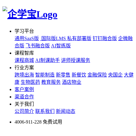
学习平台
通用SaaS版
国际版LMS
私有部署版
钉钉融合版
企微融
合版
飞书融合版
AI智练版
课程智库
课程商城
AI制课助手
讲师授课服务
行业方案
跨境出海
智能制造
新零售
新餐饮
金融保险
央国企
大健
康
生物医药
教育服务
酒店物业
客户案例
渠道合作
关于我们
公司简介
联系我们
新闻动态
4006-911-228
免费试用