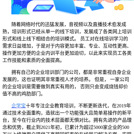
随着网络时代的
迅猛发展
，音视频
以及直
播技术
愈发成
熟
，培训形式已经从单一的
线下
培训，发展成了各类网上培训
形式和
线上线下
相结合的培训模式。
员工对在线培训学习的
需求日益增加，
于是对于
内容更加丰富、专业、互动性更高、
操作更加方便的企业
内训
平台
更加迫切
，
以此来
实现
员工
各类
工作技能和素质的
全面
提高。
拥
有自己的企业培训部门
的公司
，
都是非常重视自身企业
发展的
，这
也
证明
其
非常重视人才的培养。
但是，
一家公司
的企业培训
是需要做到真实有用的，
否则只会
变成
烧钱
却价
值
不高的鸡肋部门。
企学宝
十年专注企业教育培训
，
不断更新迭代
，
在
2019年
通过技术全面重构
，
造就出一个功能强大且简单易操作的新平
台，至今在行业内的技术层面都无惧对比。拥有先进的产品理
念和优势
，
截止到
2021年初
，
已累计为超过
5000家
企业
的
500