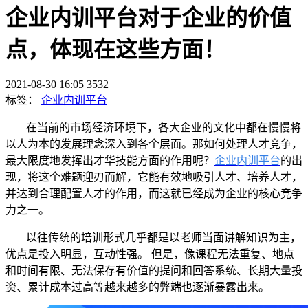
企业内训平台对于企业的价值
点，体现在这些方面！
2021-08-30 16:05
3532
标签：
企业内训平台
在当前的市场经济环境下，
各
大
企业的文化中
都在慢慢将
以人为本的发展理念深入到
各个层面
。
那
如何
处理
人才竞争，
最大限度地发
挥出才华技能方面
的作用
呢？
企业内训平台
的出
现，将这个难题迎刃而解，它能
有效地吸引人才、培养人才
，
并达到合理配置
人才
的作用，而这就
已经成为企业的核心竞争
力之一。
以往
传统的培训形式
几乎都是
以
老师当面讲解知识
为主，
优点是
投入明显，互动性强。
但是，
像
课程无法重复、地点
和时间有限、无法保存有价值的提问和回答系统、长期大量投
资、累计成本过高等越来越多的弊端也逐渐暴露出来。