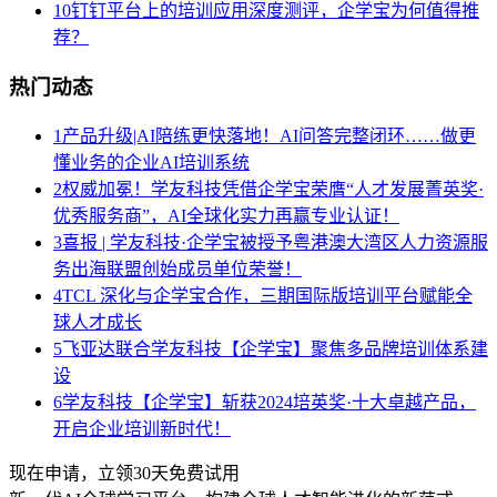
10
钉钉平台上的培训应用深度测评，企学宝为何值得推
荐？
热门动态
1
产品升级|AI陪练更快落地！AI问答完整闭环……做更
懂业务的企业AI培训系统
2
权威加冕！学友科技凭借企学宝荣膺“人才发展菁英奖·
优秀服务商”，AI全球化实力再赢专业认证！
3
喜报 | 学友科技·企学宝被授予粤港澳大湾区人力资源服
务出海联盟创始成员单位荣誉！
4
TCL 深化与企学宝合作，三期国际版培训平台赋能全
球人才成长
5
飞亚达联合学友科技【企学宝】聚焦多品牌培训体系建
设
6
学友科技【企学宝】斩获2024培英奖·十大卓越产品，
开启企业培训新时代！
现在申请，立领30天免费试用