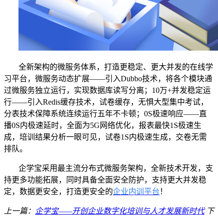
全新架构的微服务体系
，打造更稳定、更大并发的在线学
习平台，微服务动态扩展
——引入Dubbo技术，将各个模块通
过微服务独立运行，实现数据库读写分离；
10万+
并发稳定运
行
——引入Redis缓存技术，试卷缓存，无惧大型集中考试，
分表技术保障系统连续运行五年不卡顿；0S极速响应——直
播0S内极速延时，全面为5G网络优化，报表最快1S极速生
成，培训结果分析一眼可见，试卷1S内极速生成，交卷无需
排队。
企学宝
采用最主流分布式微服务架构，
全新技术开发，支
持更多功能拓展，同时具备全面安全防护，支持更大并发稳
定，数据更安全，打造更安全的
企业内训平台
！
上一篇：
企学宝——开创企业数字化培训与人才发展新时代
下