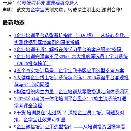
一篇：
公司培训系统 重要程度有多大
声明：该文为
企学宝
原创文章，转载请注明出处,谢谢合作！
最新动态
1
企业培训平台选型避坑指南（2026版）：从核心参数、
实测数据到落地案例的深度拆解
2
企业培训干货：解析在线学习平台的客户服务“密码”
3
企业培训完课率不足30%？六大维度筛选员工学习系统
（2026推荐榜单）
4
五个真实培训场景，企学宝飞书版应用选型参考方案
5
大健康企业线上培训系统怎么选？2026靠谱平台客观推
荐与6个必问问题
6
构建组织内生力量：企业培训从零散授课走向体系闭环
7
2026学习考试一体化培训平台盘点：7款主流系统打通
学考评全流程
8
干货|培训总在“走过场”？深挖企业员工培训问题及对
策，企学宝让效果可衡量
9
企业微信培训应用选型指南 ——从培训投资回报率看