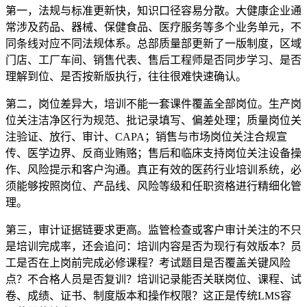
第一，法规与标准更新快，知识口径容易分散。大健康企业通
常涉及药品、器械、保健食品、医疗服务等多个业务单元，不
同条线对应不同法规体系。总部质量部更新了一版制度，区域
门店、工厂车间、销售代表、售后工程师是否同步学习、是否
理解到位、是否按新版执行，往往很难快速确认。
第二，岗位差异大，培训不能一套课件覆盖全部岗位
。生产岗
位关注洁净区行为规范、批记录填写、偏差处理；质量岗位关
注验证、放行、审计、
CAPA；销售与市场岗位关注合规宣
传、医学边界、反商业贿赂；售后和临床支持岗位关注设备操
作、风险提示和客户沟通。真正有效的医药行业培训系统，必
须能够按照岗位、产品线、风险等级和任职资格进行精细化管
理。
第三，审计证据链要求更高。监管检查或客户审计关注的不只
是培训完成率，还会追问：培训内容是否为现行有效版本？员
工是否在上岗前完成必修课程？考试题目是否覆盖关键风险
点？不合格人员是否复训？培训记录能否关联岗位、课程、试
卷、成绩、证书、制度版本和操作权限？这正是传统
LMS容