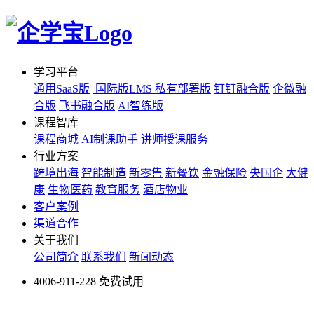
学习平台
通用SaaS版
国际版LMS
私有部署版
钉钉融合版
企微融
合版
飞书融合版
AI智练版
课程智库
课程商城
AI制课助手
讲师授课服务
行业方案
跨境出海
智能制造
新零售
新餐饮
金融保险
央国企
大健
康
生物医药
教育服务
酒店物业
客户案例
渠道合作
关于我们
公司简介
联系我们
新闻动态
4006-911-228
免费试用