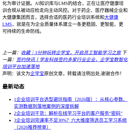
化为审计证据。
AI知识库与LMS的结合，正在让医疗健康培
训合规从被动应检走向主动风控。对于药企、医疗器械企业和
大健康集团而言，选择合适的医药行业培训系统和
大健康
LMS
，就是在为企业质量体系建立一条更稳固、更智能、更
可持续的生命防线。
上一篇：
收藏｜3分钟玩转企学宝，开启员工智能学习之旅
下
一篇：
签约快讯丨学友科技签约多家行业企业，企学宝数智化
培训平台加速落地
声明：该文为
企学宝
原创文章，转载请注明出处,谢谢合作！
最新动态
1
企业培训平台选型避坑指南（2026版）：从核心参数、
实测数据到落地案例的深度拆解
2
企业培训干货：解析在线学习平台的客户服务“密码”
3
企业培训完课率不足30%？六大维度筛选员工学习系统
（2026推荐榜单）