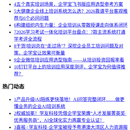
4
五个真实培训场景，企学宝飞书版应用选型参考方案
5
大健康企业线上培训系统怎么选？2026靠谱平台客观推
荐与6个必问问题
6
构建组织内生力量：企业培训从零散授课走向体系闭环
7
2026学习考试一体化培训平台盘点：7款主流系统打通
学考评全流程
8
干货|培训总在“走过场”？深挖企业员工培训问题及对
策，企学宝让效果可衡量
9
企业微信培训应用选型指南 ——从培训投资回报率看
10
钉钉平台上的培训应用深度测评，企学宝为何值得推
荐？
热门动态
1
产品升级|AI陪练更快落地！AI问答完整闭环……做更
懂业务的企业AI培训系统
2
权威加冕！学友科技凭借企学宝荣膺“人才发展菁英奖·
优秀服务商”，AI全球化实力再赢专业认证！
3
喜报 | 学友科技·企学宝被授予粤港澳大湾区人力资源服