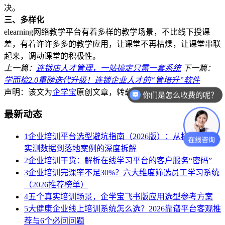
决。
三、多样化
elearning网络教学平台有着多样的教学场景，不比线下授课
差，有着许许多多的教学应用，让课堂不再枯燥，让课堂串联
起来，调动课堂的积极性。
上一篇：
连锁店人才管理，一站搞定只需一套系统
下一篇：
学而检2.0重磅迭代升级！连锁企业人才的“管培升”软件
声明：该文为
企学宝
原创文章，转载请注明出处,谢谢合作！
你们是怎么收费的呢？
最新动态
1
企业培训平台选型避坑指南（2026版）：从核心参数、
实测数据到落地案例的深度拆解
2
企业培训干货：解析在线学习平台的客户服务“密码”
3
企业培训完课率不足30%？六大维度筛选员工学习系统
（2026推荐榜单）
4
五个真实培训场景，企学宝飞书版应用选型参考方案
5
大健康企业线上培训系统怎么选？2026靠谱平台客观推
荐与6个必问问题