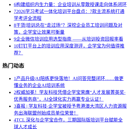
6
构建组织内生力量：企业培训从零散授课走向体系闭环
7
2026学习考试一体化培训平台盘点：7款主流系统打通
学考评全流程
8
干货|培训总在“走过场”？深挖企业员工培训问题及对
策，企学宝让效果可衡量
9
企业微信培训应用选型指南 ——从培训投资回报率看
10
钉钉平台上的培训应用深度测评，企学宝为何值得推
荐？
热门动态
1
产品升级|AI陪练更快落地！AI问答完整闭环……做更
懂业务的企业AI培训系统
2
权威加冕！学友科技凭借企学宝荣膺“人才发展菁英奖·
优秀服务商”，AI全球化实力再赢专业认证！
3
喜报 | 学友科技·企学宝被授予粤港澳大湾区人力资源服
务出海联盟创始成员单位荣誉！
4
TCL 深化与企学宝合作，三期国际版培训平台赋能全
球人才成长