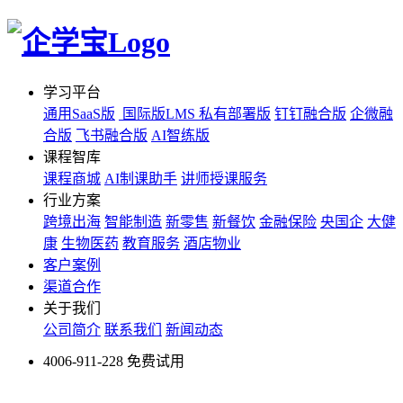
学习平台
通用SaaS版
国际版LMS
私有部署版
钉钉融合版
企微融
合版
飞书融合版
AI智练版
课程智库
课程商城
AI制课助手
讲师授课服务
行业方案
跨境出海
智能制造
新零售
新餐饮
金融保险
央国企
大健
康
生物医药
教育服务
酒店物业
客户案例
渠道合作
关于我们
公司简介
联系我们
新闻动态
4006-911-228
免费试用