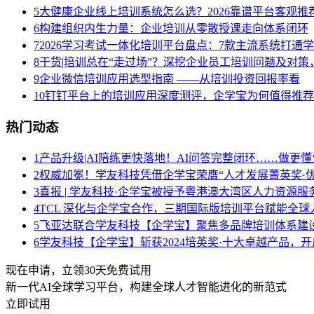
5
大健康企业线上培训系统怎么选？2026靠谱平台客观推
6
构建组织内生力量：企业培训从零散授课走向体系闭环
7
2026学习考试一体化培训平台盘点：7款主流系统打通
8
干货|培训总在“走过场”？深挖企业员工培训问题及对
9
企业微信培训应用选型指南 ——从培训投资回报率看
10
钉钉平台上的培训应用深度测评，企学宝为何值得推荐
热门动态
1
产品升级|AI陪练更快落地！AI问答完整闭环……做更懂
2
权威加冕！学友科技凭借企学宝荣膺“人才发展菁英奖·优
3
喜报 | 学友科技·企学宝被授予粤港澳大湾区人力资源
4
TCL 深化与企学宝合作，三期国际版培训平台赋能全球
5
飞亚达联合学友科技【企学宝】聚焦多品牌培训体系建
6
学友科技【企学宝】斩获2024培英奖·十大卓越产品，
现在申请，立领30天免费试用
新一代AI全球学习平台，构建全球人才智能进化的新范式
立即试用