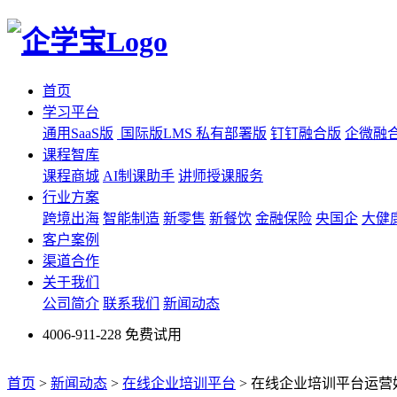
首页
学习平台
通用SaaS版
国际版LMS
私有部署版
钉钉融合版
企微融
课程智库
课程商城
AI制课助手
讲师授课服务
行业方案
跨境出海
智能制造
新零售
新餐饮
金融保险
央国企
大健
客户案例
渠道合作
关于我们
公司简介
联系我们
新闻动态
4006-911-228
免费试用
首页
>
新闻动态
>
在线企业培训平台
>
在线企业培训平台运营