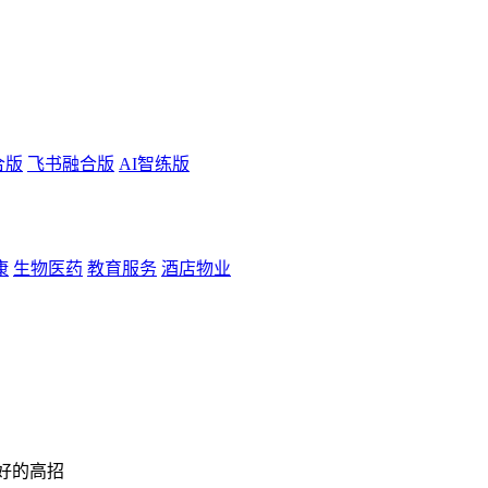
合版
飞书融合版
AI智练版
康
生物医药
教育服务
酒店物业
好的高招