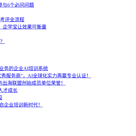
荐与6个必问问题
学考评全流程
策，企学宝让效果可衡量
？
业务的企业AI培训系统
秀服务商”，AI全球化实力再赢专业认证！
服务出海联盟创始成员单位荣誉！
人才成长
设
开启企业培训新时代！