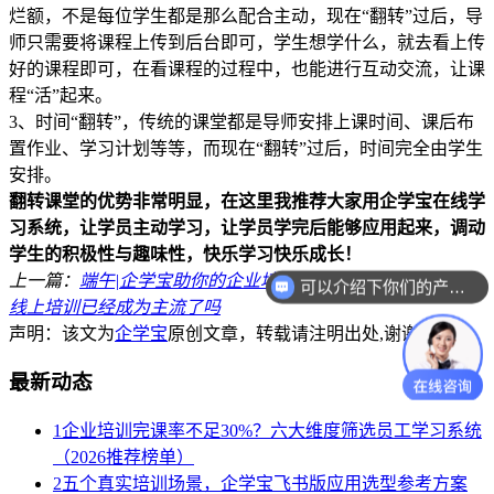
烂额，不是每位学生都是那么配合主动，现在“翻转”过后，导
师只需要将课程上传到后台即可，学生想学什么，就去看上传
好的课程即可，在看课程的过程中，也能进行互动交流，让课
程“活”起来。
3、时间“翻转”，传统的课堂都是导师安排上课时间、课后布
置作业、学习计划等等，而现在“翻转”过后，时间完全由学生
安排。
翻转课堂的优势非常明显，在这里我推荐大家用企学宝在线学
习系统，让学员主动学习，让学员学完后能够应用起来，调动
学生的积极性与趣味性，快乐学习快乐成长！
上一篇：
端午|企学宝助你的企业培训，更加出“粽”
下一篇：
可以介绍下你们的产品么？
线上培训已经成为主流了吗
声明：该文为
企学宝
原创文章，转载请注明出处,谢谢合作！
最新动态
1
企业培训完课率不足30%？六大维度筛选员工学习系统
（2026推荐榜单）
2
五个真实培训场景，企学宝飞书版应用选型参考方案