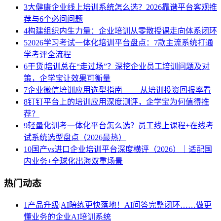
3
大健康企业线上培训系统怎么选？2026靠谱平台客观推
荐与6个必问问题
4
构建组织内生力量：企业培训从零散授课走向体系闭环
5
2026学习考试一体化培训平台盘点：7款主流系统打通
学考评全流程
6
干货|培训总在“走过场”？深挖企业员工培训问题及对
策，企学宝让效果可衡量
7
企业微信培训应用选型指南 ——从培训投资回报率看
8
钉钉平台上的培训应用深度测评，企学宝为何值得推
荐？
9
轻量化训考一体化平台怎么选？员工线上课程+在线考
试系统选型盘点（2026最热）
10
国产vs进口企业培训平台深度横评（2026）｜适配国
内业务+全球化出海双重场景
热门动态
1
产品升级|AI陪练更快落地！AI问答完整闭环……做更
懂业务的企业AI培训系统