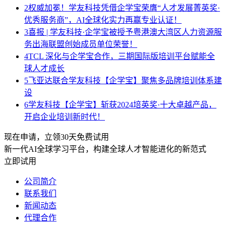
2
权威加冕！学友科技凭借企学宝荣膺“人才发展菁英奖·
优秀服务商”，AI全球化实力再赢专业认证！
3
喜报 | 学友科技·企学宝被授予粤港澳大湾区人力资源服
务出海联盟创始成员单位荣誉！
4
TCL 深化与企学宝合作，三期国际版培训平台赋能全
球人才成长
5
飞亚达联合学友科技【企学宝】聚焦多品牌培训体系建
设
6
学友科技【企学宝】斩获2024培英奖·十大卓越产品，
开启企业培训新时代！
现在申请，立领30天免费试用
新一代AI全球学习平台，构建全球人才智能进化的新范式
立即试用
公司简介
联系我们
新闻动态
代理合作