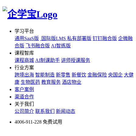
学习平台
通用SaaS版
国际版LMS
私有部署版
钉钉融合版
企微融
合版
飞书融合版
AI智练版
课程智库
课程商城
AI制课助手
讲师授课服务
行业方案
跨境出海
智能制造
新零售
新餐饮
金融保险
央国企
大健
康
生物医药
教育服务
酒店物业
客户案例
渠道合作
关于我们
公司简介
联系我们
新闻动态
4006-911-228
免费试用