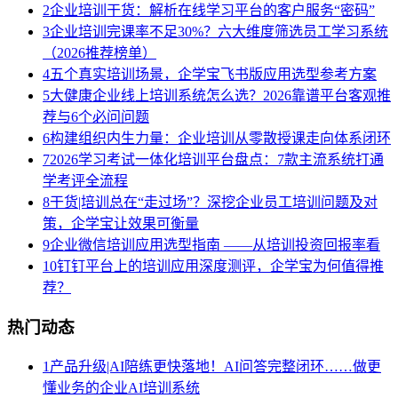
2
企业培训干货：解析在线学习平台的客户服务“密码”
3
企业培训完课率不足30%？六大维度筛选员工学习系统
（2026推荐榜单）
4
五个真实培训场景，企学宝飞书版应用选型参考方案
5
大健康企业线上培训系统怎么选？2026靠谱平台客观推
荐与6个必问问题
6
构建组织内生力量：企业培训从零散授课走向体系闭环
7
2026学习考试一体化培训平台盘点：7款主流系统打通
学考评全流程
8
干货|培训总在“走过场”？深挖企业员工培训问题及对
策，企学宝让效果可衡量
9
企业微信培训应用选型指南 ——从培训投资回报率看
10
钉钉平台上的培训应用深度测评，企学宝为何值得推
荐？
热门动态
1
产品升级|AI陪练更快落地！AI问答完整闭环……做更
懂业务的企业AI培训系统