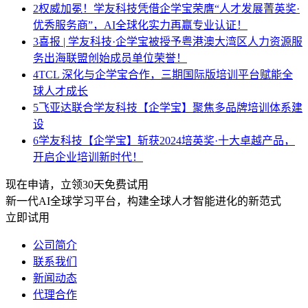
2
权威加冕！学友科技凭借企学宝荣膺“人才发展菁英奖·
优秀服务商”，AI全球化实力再赢专业认证！
3
喜报 | 学友科技·企学宝被授予粤港澳大湾区人力资源服
务出海联盟创始成员单位荣誉！
4
TCL 深化与企学宝合作，三期国际版培训平台赋能全
球人才成长
5
飞亚达联合学友科技【企学宝】聚焦多品牌培训体系建
设
6
学友科技【企学宝】斩获2024培英奖·十大卓越产品，
开启企业培训新时代！
现在申请，立领30天免费试用
新一代AI全球学习平台，构建全球人才智能进化的新范式
立即试用
公司简介
联系我们
新闻动态
代理合作