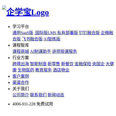
学习平台
通用SaaS版
国际版LMS
私有部署版
钉钉融合版
企微融
合版
飞书融合版
AI智练版
课程智库
课程商城
AI制课助手
讲师授课服务
行业方案
跨境出海
智能制造
新零售
新餐饮
金融保险
央国企
大健
康
生物医药
教育服务
酒店物业
客户案例
渠道合作
关于我们
公司简介
联系我们
新闻动态
4006-911-228
免费试用