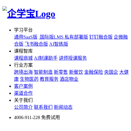
学习平台
通用SaaS版
国际版LMS
私有部署版
钉钉融合版
企微融
合版
飞书融合版
AI智练版
课程智库
课程商城
AI制课助手
讲师授课服务
行业方案
跨境出海
智能制造
新零售
新餐饮
金融保险
央国企
大健
康
生物医药
教育服务
酒店物业
客户案例
渠道合作
关于我们
公司简介
联系我们
新闻动态
4006-911-228
免费试用