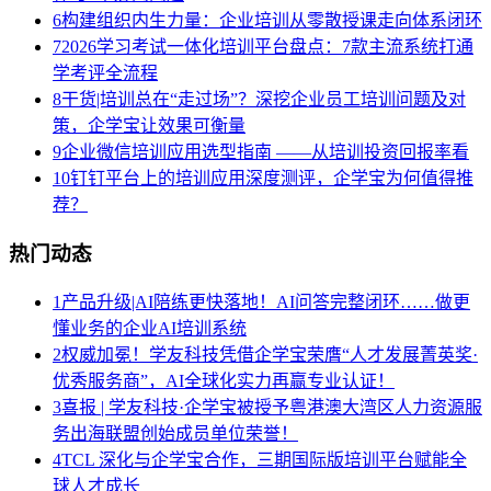
6
构建组织内生力量：企业培训从零散授课走向体系闭环
7
2026学习考试一体化培训平台盘点：7款主流系统打通
学考评全流程
8
干货|培训总在“走过场”？深挖企业员工培训问题及对
策，企学宝让效果可衡量
9
企业微信培训应用选型指南 ——从培训投资回报率看
10
钉钉平台上的培训应用深度测评，企学宝为何值得推
荐？
热门动态
1
产品升级|AI陪练更快落地！AI问答完整闭环……做更
懂业务的企业AI培训系统
2
权威加冕！学友科技凭借企学宝荣膺“人才发展菁英奖·
优秀服务商”，AI全球化实力再赢专业认证！
3
喜报 | 学友科技·企学宝被授予粤港澳大湾区人力资源服
务出海联盟创始成员单位荣誉！
4
TCL 深化与企学宝合作，三期国际版培训平台赋能全
球人才成长