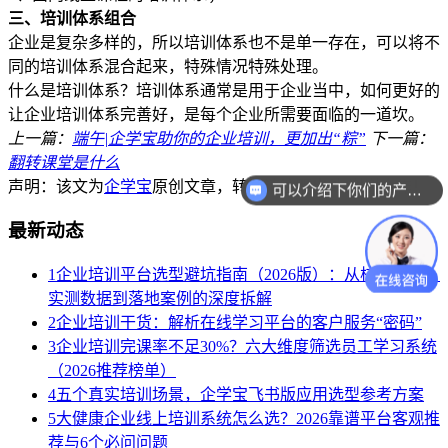
三、培训体系组合
企业是复杂多样的，所以培训体系也不是单一存在，可以将不
同的培训体系混合起来，特殊情况特殊处理。
什么是培训体系？培训体系通常是用于企业当中，如何更好的
让企业培训体系完善好，是每个企业所需要面临的一道坎。
上一篇：
端午|企学宝助你的企业培训，更加出“粽”
下一篇：
翻转课堂是什么
声明：该文为
企学宝
原创文章，转载请注明出处,谢谢合作！
可以介绍下你们的产品么？
最新动态
1
企业培训平台选型避坑指南（2026版）：从核心参数、
实测数据到落地案例的深度拆解
2
企业培训干货：解析在线学习平台的客户服务“密码”
3
企业培训完课率不足30%？六大维度筛选员工学习系统
（2026推荐榜单）
4
五个真实培训场景，企学宝飞书版应用选型参考方案
5
大健康企业线上培训系统怎么选？2026靠谱平台客观推
荐与6个必问问题