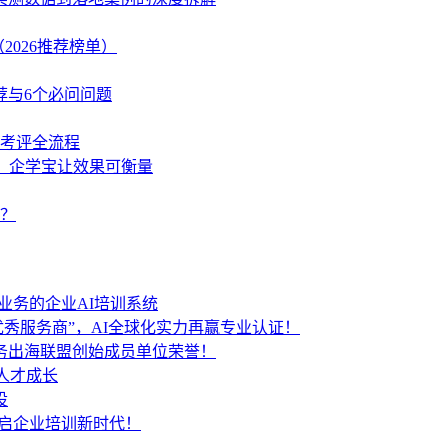
2026推荐榜单）
荐与6个必问问题
学考评全流程
策，企学宝让效果可衡量
？
业务的企业AI培训系统
秀服务商”，AI全球化实力再赢专业认证！
服务出海联盟创始成员单位荣誉！
人才成长
设
开启企业培训新时代！