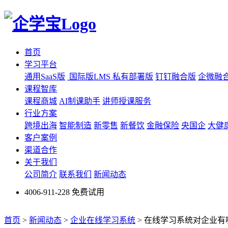
首页
学习平台
通用SaaS版
国际版LMS
私有部署版
钉钉融合版
企微融
课程智库
课程商城
AI制课助手
讲师授课服务
行业方案
跨境出海
智能制造
新零售
新餐饮
金融保险
央国企
大健
客户案例
渠道合作
关于我们
公司简介
联系我们
新闻动态
4006-911-228
免费试用
首页
>
新闻动态
>
企业在线学习系统
>
在线学习系统对企业有