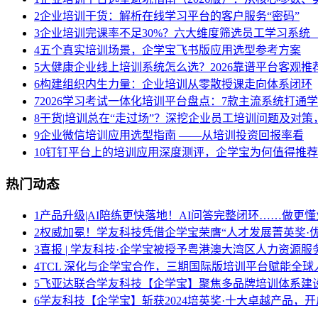
2
企业培训干货：解析在线学习平台的客户服务“密码”
3
企业培训完课率不足30%？六大维度筛选员工学习系统（
4
五个真实培训场景，企学宝飞书版应用选型参考方案
5
大健康企业线上培训系统怎么选？2026靠谱平台客观推
6
构建组织内生力量：企业培训从零散授课走向体系闭环
7
2026学习考试一体化培训平台盘点：7款主流系统打通
8
干货|培训总在“走过场”？深挖企业员工培训问题及对
9
企业微信培训应用选型指南 ——从培训投资回报率看
10
钉钉平台上的培训应用深度测评，企学宝为何值得推荐
热门动态
1
产品升级|AI陪练更快落地！AI问答完整闭环……做更懂
2
权威加冕！学友科技凭借企学宝荣膺“人才发展菁英奖·优
3
喜报 | 学友科技·企学宝被授予粤港澳大湾区人力资源
4
TCL 深化与企学宝合作，三期国际版培训平台赋能全球
5
飞亚达联合学友科技【企学宝】聚焦多品牌培训体系建
6
学友科技【企学宝】斩获2024培英奖·十大卓越产品，