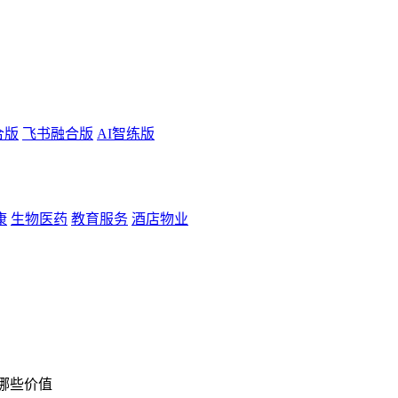
合版
飞书融合版
AI智练版
康
生物医药
教育服务
酒店物业
哪些价值