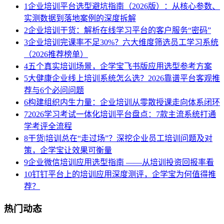
1
企业培训平台选型避坑指南（2026版）：从核心参数、
实测数据到落地案例的深度拆解
2
企业培训干货：解析在线学习平台的客户服务“密码”
3
企业培训完课率不足30%？六大维度筛选员工学习系统
（2026推荐榜单）
4
五个真实培训场景，企学宝飞书版应用选型参考方案
5
大健康企业线上培训系统怎么选？2026靠谱平台客观推
荐与6个必问问题
6
构建组织内生力量：企业培训从零散授课走向体系闭环
7
2026学习考试一体化培训平台盘点：7款主流系统打通
学考评全流程
8
干货|培训总在“走过场”？深挖企业员工培训问题及对
策，企学宝让效果可衡量
9
企业微信培训应用选型指南 ——从培训投资回报率看
10
钉钉平台上的培训应用深度测评，企学宝为何值得推
荐？
热门动态