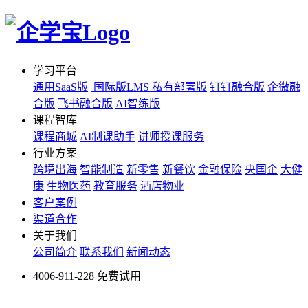
学习平台
通用SaaS版
国际版LMS
私有部署版
钉钉融合版
企微融
合版
飞书融合版
AI智练版
课程智库
课程商城
AI制课助手
讲师授课服务
行业方案
跨境出海
智能制造
新零售
新餐饮
金融保险
央国企
大健
康
生物医药
教育服务
酒店物业
客户案例
渠道合作
关于我们
公司简介
联系我们
新闻动态
4006-911-228
免费试用