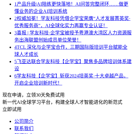
1
产品升级|AI陪练更快落地！AI问答完整闭环……做更
懂业务的企业AI培训系统
2
权威加冕！学友科技凭借企学宝荣膺“人才发展菁英奖·
优秀服务商”，AI全球化实力再赢专业认证！
3
喜报 | 学友科技·企学宝被授予粤港澳大湾区人力资源服
务出海联盟创始成员单位荣誉！
4
TCL 深化与企学宝合作，三期国际版培训平台赋能全
球人才成长
5
飞亚达联合学友科技【企学宝】聚焦多品牌培训体系建
设
6
学友科技【企学宝】斩获2024培英奖·十大卓越产品，
开启企业培训新时代！
现在申请，立领30天免费试用
新一代AI全球学习平台，构建全球人才智能进化的新范式
立即试用
公司简介
联系我们