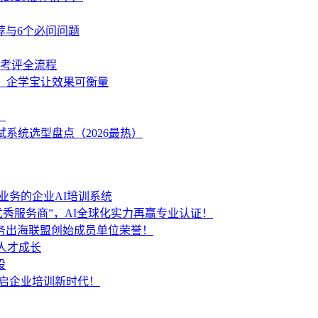
荐与6个必问问题
学考评全流程
策，企学宝让效果可衡量
？
系统选型盘点（2026最热）
业务的企业AI培训系统
秀服务商”，AI全球化实力再赢专业认证！
服务出海联盟创始成员单位荣誉！
人才成长
设
开启企业培训新时代！