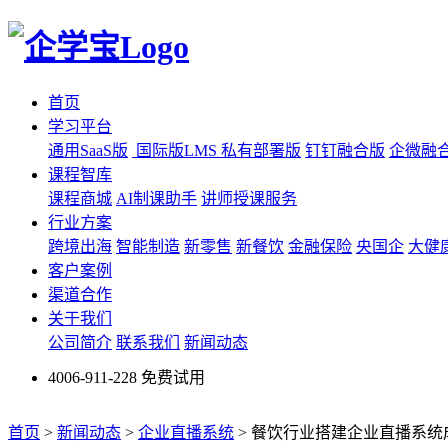
首页
学习平台
通用SaaS版
国际版LMS
私有部署版
钉钉融合版
企微融
课程智库
课程商城
AI制课助手
讲师授课服务
行业方案
跨境出海
智能制造
新零售
新餐饮
金融保险
央国企
大健
客户案例
渠道合作
关于我们
公司简介
联系我们
新闻动态
4006-911-228
免费试用
首页
>
新闻动态
>
企业直播系统
>
餐饮行业搭建企业直播系统