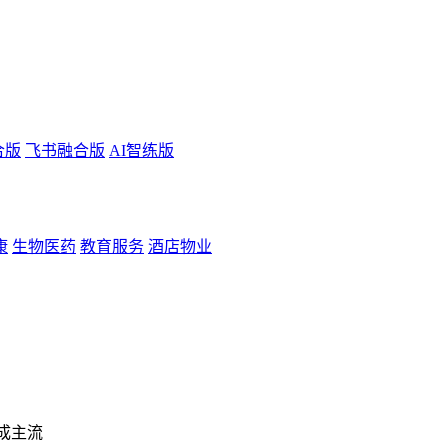
合版
飞书融合版
AI智练版
康
生物医药
教育服务
酒店物业
成主流