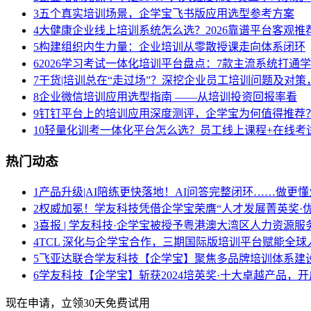
3
五个真实培训场景，企学宝飞书版应用选型参考方案
4
大健康企业线上培训系统怎么选？2026靠谱平台客观推
5
构建组织内生力量：企业培训从零散授课走向体系闭环
6
2026学习考试一体化培训平台盘点：7款主流系统打通
7
干货|培训总在“走过场”？深挖企业员工培训问题及对
8
企业微信培训应用选型指南 ——从培训投资回报率看
9
钉钉平台上的培训应用深度测评，企学宝为何值得推荐
10
轻量化训考一体化平台怎么选？员工线上课程+在线考试
热门动态
1
产品升级|AI陪练更快落地！AI问答完整闭环……做更懂
2
权威加冕！学友科技凭借企学宝荣膺“人才发展菁英奖·优
3
喜报 | 学友科技·企学宝被授予粤港澳大湾区人力资源
4
TCL 深化与企学宝合作，三期国际版培训平台赋能全球
5
飞亚达联合学友科技【企学宝】聚焦多品牌培训体系建
6
学友科技【企学宝】斩获2024培英奖·十大卓越产品，
现在申请，立领30天免费试用