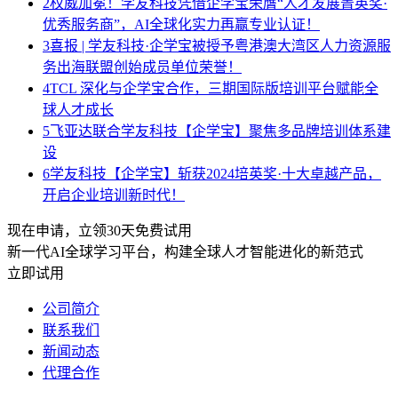
2
权威加冕！学友科技凭借企学宝荣膺“人才发展菁英奖·
优秀服务商”，AI全球化实力再赢专业认证！
3
喜报 | 学友科技·企学宝被授予粤港澳大湾区人力资源服
务出海联盟创始成员单位荣誉！
4
TCL 深化与企学宝合作，三期国际版培训平台赋能全
球人才成长
5
飞亚达联合学友科技【企学宝】聚焦多品牌培训体系建
设
6
学友科技【企学宝】斩获2024培英奖·十大卓越产品，
开启企业培训新时代！
现在申请，立领30天免费试用
新一代AI全球学习平台，构建全球人才智能进化的新范式
立即试用
公司简介
联系我们
新闻动态
代理合作