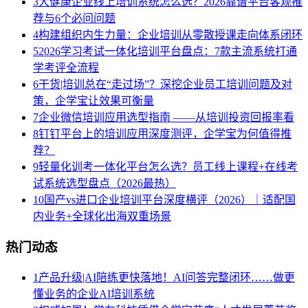
3
大健康企业线上培训系统怎么选？2026靠谱平台客观推
荐与6个必问问题
4
构建组织内生力量：企业培训从零散授课走向体系闭环
5
2026学习考试一体化培训平台盘点：7款主流系统打通
学考评全流程
6
干货|培训总在“走过场”？深挖企业员工培训问题及对
策，企学宝让效果可衡量
7
企业微信培训应用选型指南 ——从培训投资回报率看
8
钉钉平台上的培训应用深度测评，企学宝为何值得推
荐？
9
轻量化训考一体化平台怎么选？员工线上课程+在线考
试系统选型盘点（2026最热）
10
国产vs进口企业培训平台深度横评（2026）｜适配国
内业务+全球化出海双重场景
热门动态
1
产品升级|AI陪练更快落地！AI问答完整闭环……做更
懂业务的企业AI培训系统