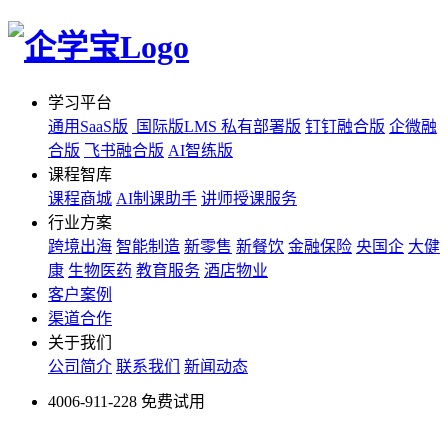
学习平台
通用SaaS版
国际版LMS
私有部署版
钉钉融合版
企微融
合版
飞书融合版
AI智练版
课程智库
课程商城
AI制课助手
讲师授课服务
行业方案
跨境出海
智能制造
新零售
新餐饮
金融保险
央国企
大健
康
生物医药
教育服务
酒店物业
客户案例
渠道合作
关于我们
公司简介
联系我们
新闻动态
4006-911-228
免费试用