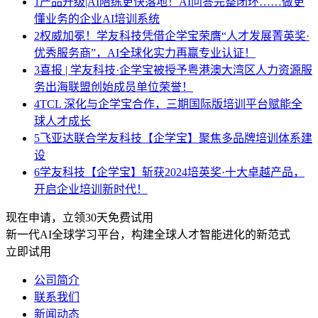
1
产品升级|AI陪练更快落地！AI问答完整闭环……做更
懂业务的企业AI培训系统
2
权威加冕！学友科技凭借企学宝荣膺“人才发展菁英奖·
优秀服务商”，AI全球化实力再赢专业认证！
3
喜报 | 学友科技·企学宝被授予粤港澳大湾区人力资源服
务出海联盟创始成员单位荣誉！
4
TCL 深化与企学宝合作，三期国际版培训平台赋能全
球人才成长
5
飞亚达联合学友科技【企学宝】聚焦多品牌培训体系建
设
6
学友科技【企学宝】斩获2024培英奖·十大卓越产品，
开启企业培训新时代！
现在申请，立领30天免费试用
新一代AI全球学习平台，构建全球人才智能进化的新范式
立即试用
公司简介
联系我们
新闻动态