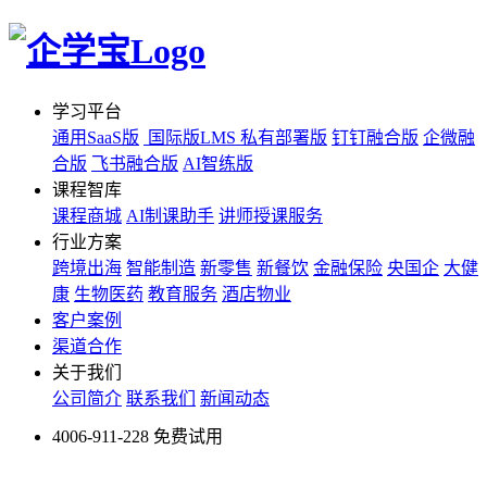
学习平台
通用SaaS版
国际版LMS
私有部署版
钉钉融合版
企微融
合版
飞书融合版
AI智练版
课程智库
课程商城
AI制课助手
讲师授课服务
行业方案
跨境出海
智能制造
新零售
新餐饮
金融保险
央国企
大健
康
生物医药
教育服务
酒店物业
客户案例
渠道合作
关于我们
公司简介
联系我们
新闻动态
4006-911-228
免费试用