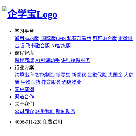
学习平台
通用SaaS版
国际版LMS
私有部署版
钉钉融合版
企微融
合版
飞书融合版
AI智练版
课程智库
课程商城
AI制课助手
讲师授课服务
行业方案
跨境出海
智能制造
新零售
新餐饮
金融保险
央国企
大健
康
生物医药
教育服务
酒店物业
客户案例
渠道合作
关于我们
公司简介
联系我们
新闻动态
4006-911-228
免费试用