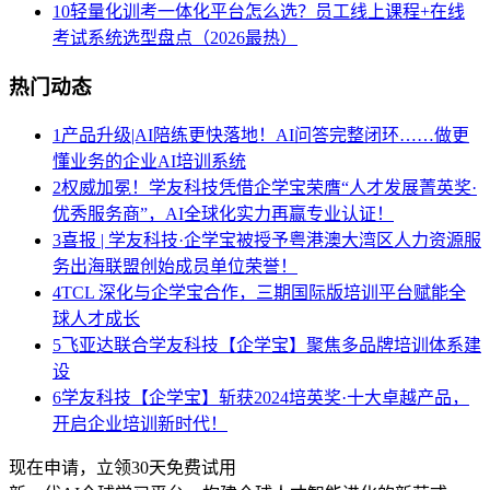
10
轻量化训考一体化平台怎么选？员工线上课程+在线
考试系统选型盘点（2026最热）
热门动态
1
产品升级|AI陪练更快落地！AI问答完整闭环……做更
懂业务的企业AI培训系统
2
权威加冕！学友科技凭借企学宝荣膺“人才发展菁英奖·
优秀服务商”，AI全球化实力再赢专业认证！
3
喜报 | 学友科技·企学宝被授予粤港澳大湾区人力资源服
务出海联盟创始成员单位荣誉！
4
TCL 深化与企学宝合作，三期国际版培训平台赋能全
球人才成长
5
飞亚达联合学友科技【企学宝】聚焦多品牌培训体系建
设
6
学友科技【企学宝】斩获2024培英奖·十大卓越产品，
开启企业培训新时代！
现在申请，立领30天免费试用