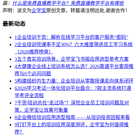
篇：
什么是免费直播教学平台？免费直播教学平台有哪些
声明：该文为
企学宝
原创文章，转载请注明出处,谢谢合作！
最新动态
1
企业培训干货：解析在线学习平台的客户服务“密码”
2
企业培训完课率不足30%？六大维度筛选员工学习系统
（2026推荐榜单）
3
五个真实培训场景，企学宝飞书版应用选型参考方案
4
大健康企业线上培训系统怎么选？2026靠谱平台客观推
荐与6个必问问题
5
构建组织内生力量：企业培训从零散授课走向体系闭环
6
2026学习考试一体化培训平台盘点：7款主流系统打通
学考评全流程
7
干货|培训总在“走过场”？深挖企业员工培训问题及对
策，企学宝让效果可衡量
8
企业微信培训应用选型指南 ——从培训投资回报率看
9
钉钉平台上的培训应用深度测评，企学宝为何值得推
荐？