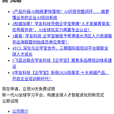
热门动态
1
产品升级|AI陪练更快落地！AI问答完整闭环……做更
懂业务的企业AI培训系统
2
权威加冕！学友科技凭借企学宝荣膺“人才发展菁英奖·
优秀服务商”，AI全球化实力再赢专业认证！
3
喜报 | 学友科技·企学宝被授予粤港澳大湾区人力资源服
务出海联盟创始成员单位荣誉！
4
TCL 深化与企学宝合作，三期国际版培训平台赋能全
球人才成长
5
飞亚达联合学友科技【企学宝】聚焦多品牌培训体系建
设
6
学友科技【企学宝】斩获2024培英奖·十大卓越产品，
开启企业培训新时代！
现在申请，立领30天免费试用
新一代AI全球学习平台，构建全球人才智能进化的新范式
立即试用
公司简介