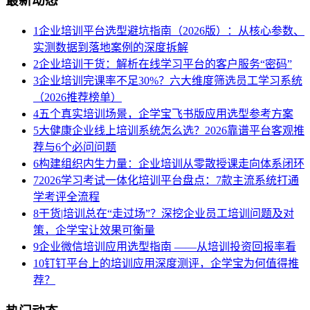
最新动态
1
企业培训平台选型避坑指南（2026版）：从核心参数、
实测数据到落地案例的深度拆解
2
企业培训干货：解析在线学习平台的客户服务“密码”
3
企业培训完课率不足30%？六大维度筛选员工学习系统
（2026推荐榜单）
4
五个真实培训场景，企学宝飞书版应用选型参考方案
5
大健康企业线上培训系统怎么选？2026靠谱平台客观推
荐与6个必问问题
6
构建组织内生力量：企业培训从零散授课走向体系闭环
7
2026学习考试一体化培训平台盘点：7款主流系统打通
学考评全流程
8
干货|培训总在“走过场”？深挖企业员工培训问题及对
策，企学宝让效果可衡量
9
企业微信培训应用选型指南 ——从培训投资回报率看
10
钉钉平台上的培训应用深度测评，企学宝为何值得推
荐？