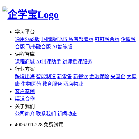
学习平台
通用SaaS版
国际版LMS
私有部署版
钉钉融合版
企微融
合版
飞书融合版
AI智练版
课程智库
课程商城
AI制课助手
讲师授课服务
行业方案
跨境出海
智能制造
新零售
新餐饮
金融保险
央国企
大健
康
生物医药
教育服务
酒店物业
客户案例
渠道合作
关于我们
公司简介
联系我们
新闻动态
4006-911-228
免费试用