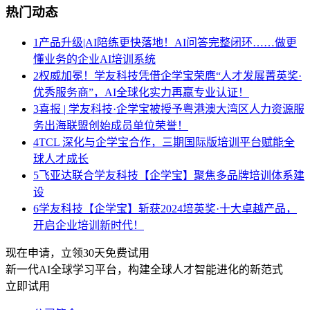
热门动态
1
产品升级|AI陪练更快落地！AI问答完整闭环……做更
懂业务的企业AI培训系统
2
权威加冕！学友科技凭借企学宝荣膺“人才发展菁英奖·
优秀服务商”，AI全球化实力再赢专业认证！
3
喜报 | 学友科技·企学宝被授予粤港澳大湾区人力资源服
务出海联盟创始成员单位荣誉！
4
TCL 深化与企学宝合作，三期国际版培训平台赋能全
球人才成长
5
飞亚达联合学友科技【企学宝】聚焦多品牌培训体系建
设
6
学友科技【企学宝】斩获2024培英奖·十大卓越产品，
开启企业培训新时代！
现在申请，立领30天免费试用
新一代AI全球学习平台，构建全球人才智能进化的新范式
立即试用