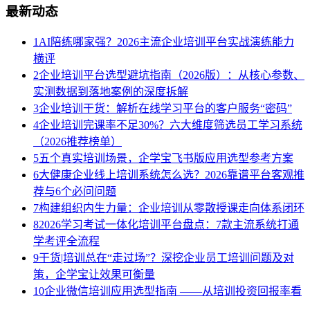
最新动态
1
AI陪练哪家强？2026主流企业培训平台实战演练能力
横评
2
企业培训平台选型避坑指南（2026版）：从核心参数、
实测数据到落地案例的深度拆解
3
企业培训干货：解析在线学习平台的客户服务“密码”
4
企业培训完课率不足30%？六大维度筛选员工学习系统
（2026推荐榜单）
5
五个真实培训场景，企学宝飞书版应用选型参考方案
6
大健康企业线上培训系统怎么选？2026靠谱平台客观推
荐与6个必问问题
7
构建组织内生力量：企业培训从零散授课走向体系闭环
8
2026学习考试一体化培训平台盘点：7款主流系统打通
学考评全流程
9
干货|培训总在“走过场”？深挖企业员工培训问题及对
策，企学宝让效果可衡量
10
企业微信培训应用选型指南 ——从培训投资回报率看