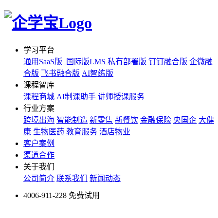
学习平台
通用SaaS版
国际版LMS
私有部署版
钉钉融合版
企微融
合版
飞书融合版
AI智练版
课程智库
课程商城
AI制课助手
讲师授课服务
行业方案
跨境出海
智能制造
新零售
新餐饮
金融保险
央国企
大健
康
生物医药
教育服务
酒店物业
客户案例
渠道合作
关于我们
公司简介
联系我们
新闻动态
4006-911-228
免费试用