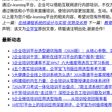
通过e-learning平台，企业可以借助互联网进行内部培
通过微信和小节目来直播培训，使培训内容更加直观、生动。
以上是为您介绍e-learning平台的相关内容，希望对您有所帮助
上一篇：
在线课程系统的设计与实现 优势及劣势
下一篇：
教育
声明：该文为
企学宝
原创文章，转载请注明出处,谢谢合作！
最新动态
1
企业培训平台选型避坑指南（2026版）：从核心参数
2
企业培训干货：解析在线学习平台的客户服务“密码”
3
企业培训完课率不足30%？六大维度筛选员工学习系统（
4
五个真实培训场景，企学宝飞书版应用选型参考方案
5
大健康企业线上培训系统怎么选？2026靠谱平台客观推
6
构建组织内生力量：企业培训从零散授课走向体系闭环
7
2026学习考试一体化培训平台盘点：7款主流系统打通
8
干货|培训总在“走过场”？深挖企业员工培训问题及对
9
企业微信培训应用选型指南 ——从培训投资回报率看
10
钉钉平台上的培训应用深度测评，企学宝为何值得推荐