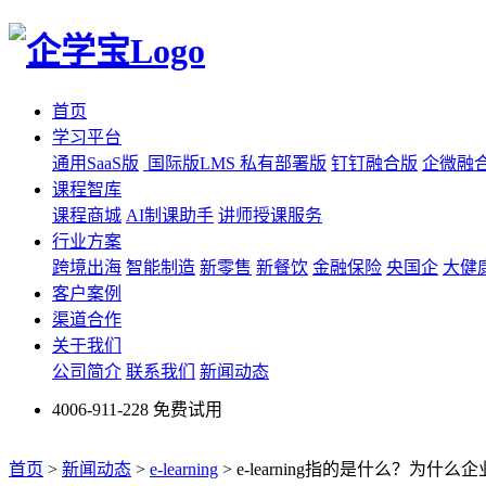
首页
学习平台
通用SaaS版
国际版LMS
私有部署版
钉钉融合版
企微融
课程智库
课程商城
AI制课助手
讲师授课服务
行业方案
跨境出海
智能制造
新零售
新餐饮
金融保险
央国企
大健
客户案例
渠道合作
关于我们
公司简介
联系我们
新闻动态
4006-911-228
免费试用
首页
>
新闻动态
>
e-learning
>
e-learning指的是什么？为什么