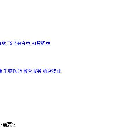
合版
飞书融合版
AI智练版
康
生物医药
教育服务
酒店物业
企业需要它