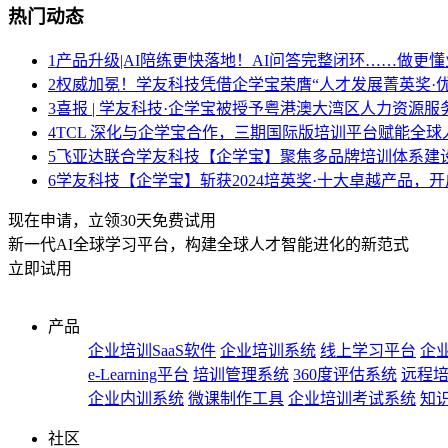
热门动态
1
产品升级|AI陪练更快落地！AI问答完整闭环……做更懂
2
权威加冕！学友科技凭借企学宝荣膺“人才发展菁英奖·优
3
喜报 | 学友科技·企学宝被授予粤港澳大湾区人力资源
4
TCL 深化与企学宝合作，三期国际版培训平台赋能全球
5
飞亚达联合学友科技【企学宝】聚焦多品牌培训体系建
6
学友科技【企学宝】斩获2024培英奖·十大卓越产品，
现在申请，立领30天免费试用
新一代AI全球学习平台，构建全球人才智能进化的新范式
立即试用
产品
企业培训SaaS软件
企业培训系统
线上学习平台
企业
e-Learning平台
培训管理系统
360度评估系统
远程
企业内训系统
微课制作工具
企业培训考试系统
知
社区