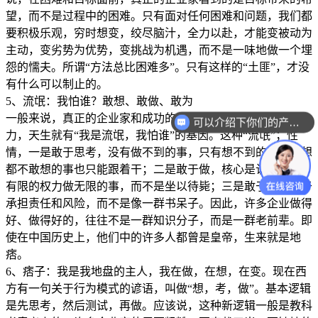
望，而不是过程中的困难。只有面对任何困难和问题，我们都
要积极乐观，穷时想变，绞尽脑汁，全力以赴，才能变被动为
主动，变劣势为优势，变挑战为机遇，而不是一味地做一个埋
怨的懦夫。所谓“方法总比困难多”。只有这样的“土匪”，才没
有什么可以制止的。
5、流氓：我怕谁？敢想、敢做、敢为
一般来说，真正的企业家和成功的企业家都有洞察力和执行
可以介绍下你们的产品么？
力，天生就有“我是流氓，我怕谁”的基因。这种“流氓”；性
情，一是敢于思考，没有做不到的事，只有想不到的事，连想
都不敢想的事也只能跟着干；二是敢于做，核心是认清和做，
有限的权力做无限的事，而不是坐以待毙；三是敢于做，敢于
承担责任和风险，而不是像一群书呆子。因此，许多企业做得
好、做得好的，往往不是一群知识分子，而是一群老前辈。即
使在中国历史上，他们中的许多人都曾是皇帝，生来就是地
痞。
6、痞子：我是我地盘的主人，我在做，在想，在变。现在西
方有一句关于行为模式的谚语，叫做“想，考，做”。基本逻辑
是先思考，然后测试，再做。应该说，这种新逻辑一般是教科