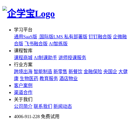
学习平台
通用SaaS版
国际版LMS
私有部署版
钉钉融合版
企微融
合版
飞书融合版
AI智练版
课程智库
课程商城
AI制课助手
讲师授课服务
行业方案
跨境出海
智能制造
新零售
新餐饮
金融保险
央国企
大健
康
生物医药
教育服务
酒店物业
客户案例
渠道合作
关于我们
公司简介
联系我们
新闻动态
4006-911-228
免费试用