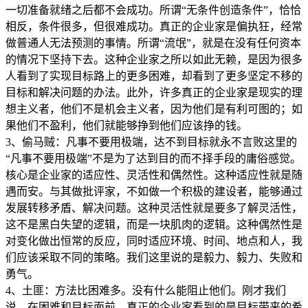
一切准备就绪之后都不会成功。所谓“无条件创造条件”，恰恰
相反，条件很多，但很难成功。真正的企业家是偏执狂，经常
做普通人无法预测的事情。所谓“流氓”，就是在没有任何资本
的情况下坚持下去。这种企业家之所以如此无赖，是因为很多
人看到了实现目标路上的更多困难，却看到了更多坚定不移的
目标和解决问题的办法。此外，许多真正的企业家是现实的理
想主义者，他们不是机会主义者，因为他们是有利可图的；如
果他们不盈利，他们就能够挣到他们应该挣的钱。
3、偷马贼：凡事不要用极端，达不到目标就永不言败这里的
“凡事不要用极端”不是为了达到目的而不择手段的庸俗感觉。
核心是企业家的适应性、灵活性和偶然性。这种适应性就是随
遇而安。与其做批评家，不如做一个积极的建设者，能够通过
发展转移矛盾、解决问题。这种灵活性就是要多了解灵活性，
这不是黑白失望的逻辑，而是一块肌肉的逻辑。这种偶然性是
对变化做出恒常的反应，同时适应环境、时间、地点和人，我
们应该采取不同的策略。我们这里说的是毅力、毅力、失败和
勇气。
4、土匪：方法比困难多。没有什么能阻止他们。刚才我们
说，在困难和目标面前，真正的企业家看到的是目标带来的希