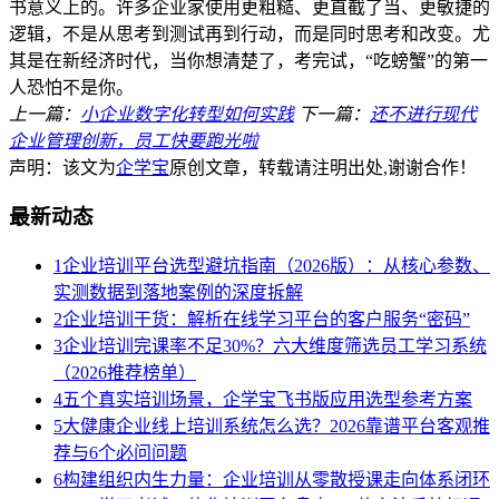
书意义上的。许多企业家使用更粗糙、更直截了当、更敏捷的
逻辑，不是从思考到测试再到行动，而是同时思考和改变。尤
其是在新经济时代，当你想清楚了，考完试，“吃螃蟹”的第一
人恐怕不是你。
上一篇：
小企业数字化转型如何实践
下一篇：
还不进行现代
企业管理创新，员工快要跑光啦
声明：该文为
企学宝
原创文章，转载请注明出处,谢谢合作！
最新动态
1
企业培训平台选型避坑指南（2026版）：从核心参数、
实测数据到落地案例的深度拆解
2
企业培训干货：解析在线学习平台的客户服务“密码”
3
企业培训完课率不足30%？六大维度筛选员工学习系统
（2026推荐榜单）
4
五个真实培训场景，企学宝飞书版应用选型参考方案
5
大健康企业线上培训系统怎么选？2026靠谱平台客观推
荐与6个必问问题
6
构建组织内生力量：企业培训从零散授课走向体系闭环