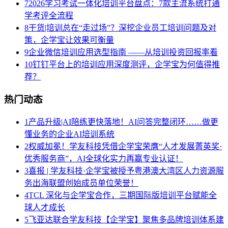
7
2026学习考试一体化培训平台盘点：7款主流系统打通
学考评全流程
8
干货|培训总在“走过场”？深挖企业员工培训问题及对
策，企学宝让效果可衡量
9
企业微信培训应用选型指南 ——从培训投资回报率看
10
钉钉平台上的培训应用深度测评，企学宝为何值得推
荐？
热门动态
1
产品升级|AI陪练更快落地！AI问答完整闭环……做更
懂业务的企业AI培训系统
2
权威加冕！学友科技凭借企学宝荣膺“人才发展菁英奖·
优秀服务商”，AI全球化实力再赢专业认证！
3
喜报 | 学友科技·企学宝被授予粤港澳大湾区人力资源服
务出海联盟创始成员单位荣誉！
4
TCL 深化与企学宝合作，三期国际版培训平台赋能全
球人才成长
5
飞亚达联合学友科技【企学宝】聚焦多品牌培训体系建