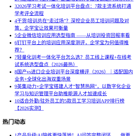
3
2026学习考试一体化培训平台盘点：7款主流系统打通
学考评全流程
4
干货|培训总在“走过场”？深挖企业员工培训问题及对
策，企学宝让效果可衡量
5
企业微信培训应用选型指南 ——从培训投资回报率看
6
钉钉平台上的培训应用深度测评，企学宝为何值得推
荐？
7
轻量化训考一体化平台怎么选？员工线上课程+在线考
试系统选型盘点（2026最热）
8
国产vs进口企业培训平台深度横评（2026）｜适配国内
业务+全球化出海双重场景
9
英集动力×企学宝搭建人才“智慧热网”，以数字化企业
学习与知识管理平台助推能源人才加速成长
10
适合外勤/驻外员工的5款员工学习培训APP排行榜
【2026实测】
热门动态
1
产品升级|AI陪练更快落地！AI问答完整闭环……做更