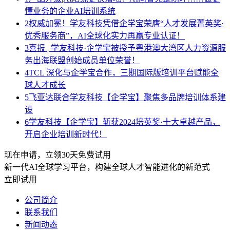
懂业务的企业AI培训系统
2
权威加冕！学友科技凭借企学宝荣膺“人才发展菁英奖·
优秀服务商”，AI全球化实力再赢专业认证！
3
喜报 | 学友科技·企学宝被授予粤港澳大湾区人力资源服
务出海联盟创始成员单位荣誉！
4
TCL 深化与企学宝合作，三期国际版培训平台赋能全
球人才成长
5
飞亚达联合学友科技【企学宝】聚焦多品牌培训体系建
设
6
学友科技【企学宝】斩获2024培英奖·十大卓越产品，
开启企业培训新时代！
现在申请，立领30天免费试用
新一代AI全球学习平台，构建全球人才智能进化的新范式
立即试用
公司简介
联系我们
新闻动态