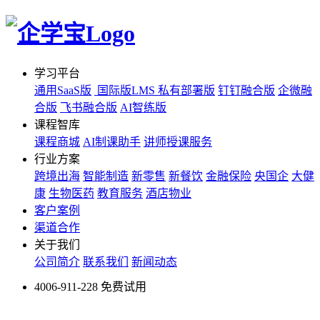
学习平台
通用SaaS版
国际版LMS
私有部署版
钉钉融合版
企微融
合版
飞书融合版
AI智练版
课程智库
课程商城
AI制课助手
讲师授课服务
行业方案
跨境出海
智能制造
新零售
新餐饮
金融保险
央国企
大健
康
生物医药
教育服务
酒店物业
客户案例
渠道合作
关于我们
公司简介
联系我们
新闻动态
4006-911-228
免费试用