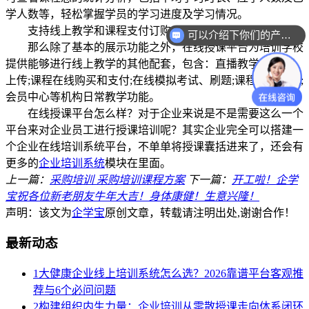
学人数等，轻松掌握学员的学习进度及学习情况。
支持线上教学和课程支付订购
可以介绍下你们的产品么？
那么除了基本的展示功能之外，在线授课平台为培训学校
提供能够进行线上教学的其他配套，包含：直播教学;录播课
上传;课程在线购买和支付;在线模拟考试、刷题;课程资料下载;
会员中心等机构日常教学功能。
在线授课平台怎么样？对于企业来说是不是需要这么一个
平台来对企业员工进行授课培训呢？其实企业完全可以搭建一
个企业在线培训系统平台，不单单将授课囊括进来了，还会有
更多的
企业培训系统
模块在里面。
上一篇：
采购培训 采购培训课程方案
下一篇：
开工啦！企学
宝祝各位新老朋友牛年大吉！身体康健！生意兴隆！
声明：该文为
企学宝
原创文章，转载请注明出处,谢谢合作！
最新动态
1
大健康企业线上培训系统怎么选？2026靠谱平台客观推
荐与6个必问问题
2
构建组织内生力量：企业培训从零散授课走向体系闭环