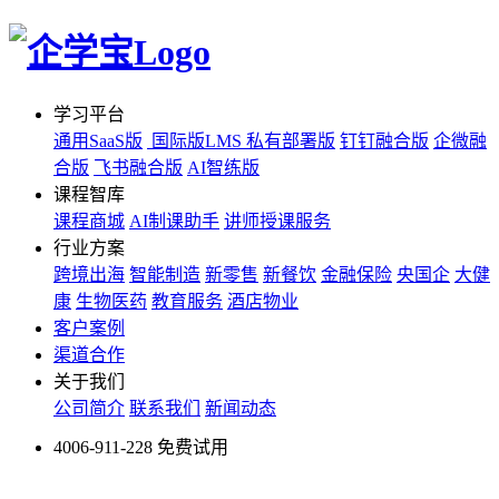
学习平台
通用SaaS版
国际版LMS
私有部署版
钉钉融合版
企微融
合版
飞书融合版
AI智练版
课程智库
课程商城
AI制课助手
讲师授课服务
行业方案
跨境出海
智能制造
新零售
新餐饮
金融保险
央国企
大健
康
生物医药
教育服务
酒店物业
客户案例
渠道合作
关于我们
公司简介
联系我们
新闻动态
4006-911-228
免费试用