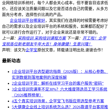
业网络培训系统时，每个人都会关心成本，但不要盲目追求低
价，还应该关注质量问题以及它是否适合自己的需要，从多方
面充分考虑，选择性价比高的产品。
企业培训平台哪家好
，其实我们在选择的时候需要考虑好
自己的需求以及企业培训平台的系统和服务，如果都匹配好了
就可以进行合作运行了，对于企业来说还是非常不错的。
上一篇：
采购培训 采购培训课程方案
下一篇：
开工啦！企学
宝祝各位新老朋友牛年大吉！身体康健！生意兴隆！
声明：该文为
企学宝
原创文章，转载请注明出处,谢谢合作！
最新动态
1
企业培训平台选型避坑指南（2026版）：从核心参数、
实测数据到落地案例的深度拆解
2
企业培训干货：解析在线学习平台的客户服务“密码”
3
企业培训完课率不足30%？六大维度筛选员工学习系统
（2026推荐榜单）
4
五个真实培训场景，企学宝飞书版应用选型参考方案
5
大健康企业线上培训系统怎么选？2026靠谱平台客观推