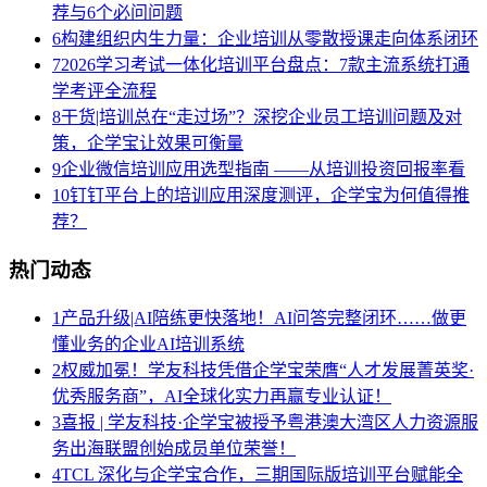
荐与6个必问问题
6
构建组织内生力量：企业培训从零散授课走向体系闭环
7
2026学习考试一体化培训平台盘点：7款主流系统打通
学考评全流程
8
干货|培训总在“走过场”？深挖企业员工培训问题及对
策，企学宝让效果可衡量
9
企业微信培训应用选型指南 ——从培训投资回报率看
10
钉钉平台上的培训应用深度测评，企学宝为何值得推
荐？
热门动态
1
产品升级|AI陪练更快落地！AI问答完整闭环……做更
懂业务的企业AI培训系统
2
权威加冕！学友科技凭借企学宝荣膺“人才发展菁英奖·
优秀服务商”，AI全球化实力再赢专业认证！
3
喜报 | 学友科技·企学宝被授予粤港澳大湾区人力资源服
务出海联盟创始成员单位荣誉！
4
TCL 深化与企学宝合作，三期国际版培训平台赋能全