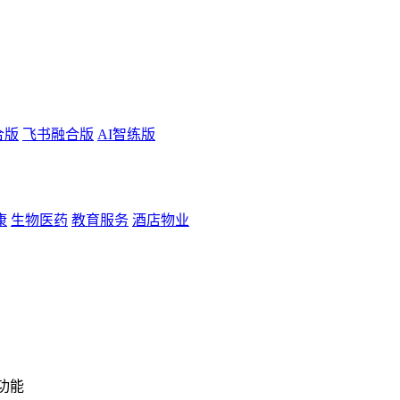
合版
飞书融合版
AI智练版
康
生物医药
教育服务
酒店物业
功能