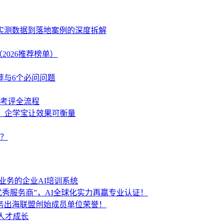
、实测数据到落地案例的深度拆解
2026推荐榜单）
荐与6个必问问题
学考评全流程
策，企学宝让效果可衡量
？
业务的企业AI培训系统
秀服务商”，AI全球化实力再赢专业认证！
服务出海联盟创始成员单位荣誉！
人才成长