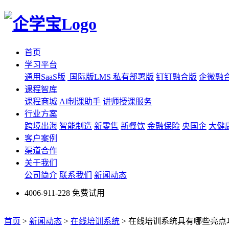
首页
学习平台
通用SaaS版
国际版LMS
私有部署版
钉钉融合版
企微融
课程智库
课程商城
AI制课助手
讲师授课服务
行业方案
跨境出海
智能制造
新零售
新餐饮
金融保险
央国企
大健
客户案例
渠道合作
关于我们
公司简介
联系我们
新闻动态
4006-911-228
免费试用
首页
>
新闻动态
>
在线培训系统
>
在线培训系统具有哪些亮点