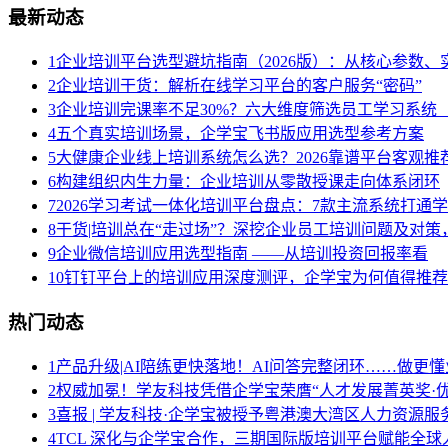
最新动态
1
企业培训平台选型避坑指南（2026版）：从核心参数
2
企业培训干货：解析在线学习平台的客户服务“密码”
3
企业培训完课率不足30%？六大维度筛选员工学习系统（
4
五个真实培训场景，企学宝飞书版应用选型参考方案
5
大健康企业线上培训系统怎么选？2026靠谱平台客观推
6
构建组织内生力量：企业培训从零散授课走向体系闭环
7
2026学习考试一体化培训平台盘点：7款主流系统打通
8
干货|培训总在“走过场”？深挖企业员工培训问题及对
9
企业微信培训应用选型指南 ——从培训投资回报率看
10
钉钉平台上的培训应用深度测评，企学宝为何值得推荐
热门动态
1
产品升级|AI陪练更快落地！AI问答完整闭环……做更懂
2
权威加冕！学友科技凭借企学宝荣膺“人才发展菁英奖·优
3
喜报 | 学友科技·企学宝被授予粤港澳大湾区人力资源
4
TCL 深化与企学宝合作，三期国际版培训平台赋能全球