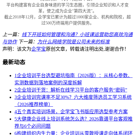
平台构建富有企业自身味道的学习生态圈，引领企业知识和人才变
革，使之成为企业
“第四大流”。
截止
2018
年
12
月，企学宝已累计为超过
1000
家企业、机构和院校，超
过
500
万终端用户提供服务。
上一篇：
线下开班如何管理和沟通？小班课运营助您高效沟通
与协作
下一篇：
为什么网络学院是公司未来的标准
声明：该文为
企学宝
原创文章，转载请注明出处,谢谢合作！
最新动态
1
企业培训平台选型避坑指南（2026版）：从核心参数、
实测数据到落地案例的深度拆解
2
企业培训干货：解析在线学习平台的客户服务“密码”
3
企业培训完课率不足30%？六大维度筛选员工学习系统
（2026推荐榜单）
4
五个真实培训场景，企学宝飞书版应用选型参考方案
5
大健康企业线上培训系统怎么选？2026靠谱平台客观推
荐与6个必问问题
6
构建组织内生力量：企业培训从零散授课走向体系闭环