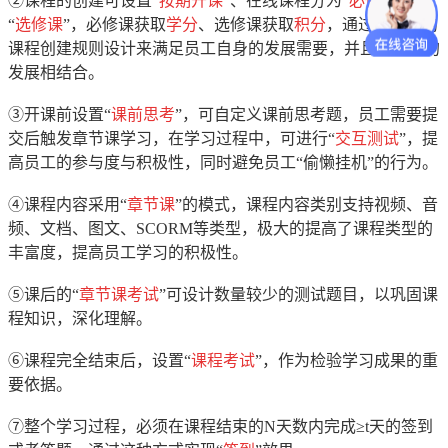
②课程的创建可设置“
按期开课
”、在线课程分为“
必修课
”与
“
选修课
”，必修课获取
学分
、选修课获取
积分
，通过一系列的
课程创建规则设计来满足员工自身的发展需要，并且与企业的
发展相结合。
③开课前设置“
课前思考
”，可自定义课前思考题，员工需要提
交后触发章节课学习，在学习过程中，可进行“
交互测试
”，提
高员工的参与度与积极性，同时避免员工“偷懒挂机”的行为。
④课程内容采用“
章节课
”的模式，课程内容类别支持视频、音
频、文档、图文、SCORM等类型，极大的提高了课程类型的
丰富度，提高员工学习的积极性。
⑤课后的“
章节课考试
”可设计数量较少的测试题目，以巩固课
程知识，深化理解。
⑥课程完全结束后，设置“
课程考试
”，作为检验学习成果的重
要依据。
⑦整个学习过程，必须在课程结束的N天数内完成≥t天的签到