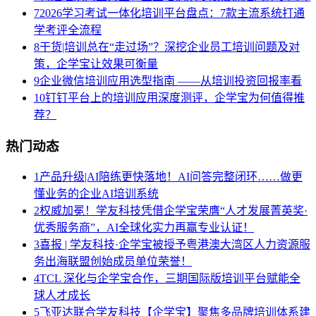
7
2026学习考试一体化培训平台盘点：7款主流系统打通
学考评全流程
8
干货|培训总在“走过场”？深挖企业员工培训问题及对
策，企学宝让效果可衡量
9
企业微信培训应用选型指南 ——从培训投资回报率看
10
钉钉平台上的培训应用深度测评，企学宝为何值得推
荐？
热门动态
1
产品升级|AI陪练更快落地！AI问答完整闭环……做更
懂业务的企业AI培训系统
2
权威加冕！学友科技凭借企学宝荣膺“人才发展菁英奖·
优秀服务商”，AI全球化实力再赢专业认证！
3
喜报 | 学友科技·企学宝被授予粤港澳大湾区人力资源服
务出海联盟创始成员单位荣誉！
4
TCL 深化与企学宝合作，三期国际版培训平台赋能全
球人才成长
5
飞亚达联合学友科技【企学宝】聚焦多品牌培训体系建