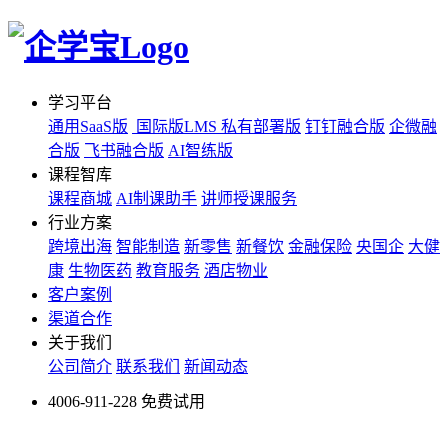
学习平台
通用SaaS版
国际版LMS
私有部署版
钉钉融合版
企微融
合版
飞书融合版
AI智练版
课程智库
课程商城
AI制课助手
讲师授课服务
行业方案
跨境出海
智能制造
新零售
新餐饮
金融保险
央国企
大健
康
生物医药
教育服务
酒店物业
客户案例
渠道合作
关于我们
公司简介
联系我们
新闻动态
4006-911-228
免费试用