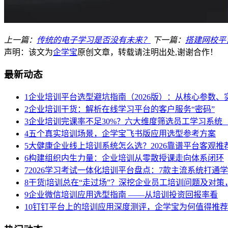
上一篇：
传统的电子学习是否没有未来？
下一篇：
搭建网校平
声明：该文为
企学宝
原创文章，转载请注明出处,谢谢合作！
最新动态
1
企业培训平台选型避坑指南（2026版）：从核心参数
2
企业培训干货：解析在线学习平台的客户服务“密码”
3
企业培训完课率不足30%？六大维度筛选员工学习系统（
4
五个真实培训场景，企学宝飞书版应用选型参考方案
5
大健康企业线上培训系统怎么选？2026靠谱平台客观推
6
构建组织内生力量：企业培训从零散授课走向体系闭环
7
2026学习考试一体化培训平台盘点：7款主流系统打通
8
干货|培训总在“走过场”？深挖企业员工培训问题及对
9
企业微信培训应用选型指南 ——从培训投资回报率看
10
钉钉平台上的培训应用深度测评，企学宝为何值得推荐