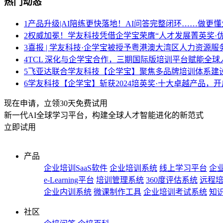
热门动态
1
产品升级|AI陪练更快落地！AI问答完整闭环……做更懂
2
权威加冕！学友科技凭借企学宝荣膺“人才发展菁英奖·优
3
喜报 | 学友科技·企学宝被授予粤港澳大湾区人力资源
4
TCL 深化与企学宝合作，三期国际版培训平台赋能全球
5
飞亚达联合学友科技【企学宝】聚焦多品牌培训体系建
6
学友科技【企学宝】斩获2024培英奖·十大卓越产品，
现在申请，立领30天免费试用
新一代AI全球学习平台，构建全球人才智能进化的新范式
立即试用
产品
企业培训SaaS软件
企业培训系统
线上学习平台
企业
e-Learning平台
培训管理系统
360度评估系统
远程
企业内训系统
微课制作工具
企业培训考试系统
知
社区