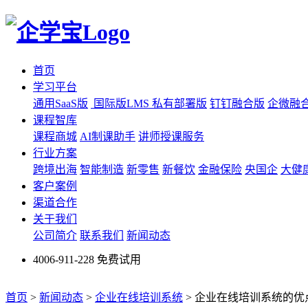
首页
学习平台
通用SaaS版
国际版LMS
私有部署版
钉钉融合版
企微融
课程智库
课程商城
AI制课助手
讲师授课服务
行业方案
跨境出海
智能制造
新零售
新餐饮
金融保险
央国企
大健
客户案例
渠道合作
关于我们
公司简介
联系我们
新闻动态
4006-911-228
免费试用
首页
>
新闻动态
>
企业在线培训系统
>
企业在线培训系统的优