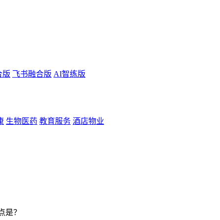
合版
飞书融合版
AI智练版
康
生物医药
教育服务
酒店物业
点是？