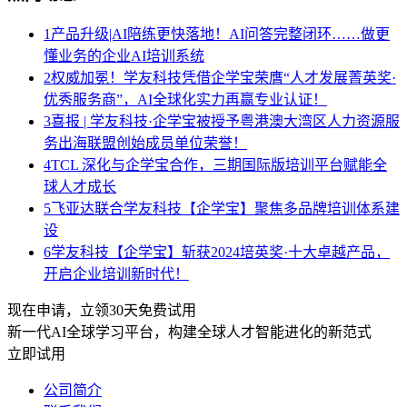
1
产品升级|AI陪练更快落地！AI问答完整闭环……做更
懂业务的企业AI培训系统
2
权威加冕！学友科技凭借企学宝荣膺“人才发展菁英奖·
优秀服务商”，AI全球化实力再赢专业认证！
3
喜报 | 学友科技·企学宝被授予粤港澳大湾区人力资源服
务出海联盟创始成员单位荣誉！
4
TCL 深化与企学宝合作，三期国际版培训平台赋能全
球人才成长
5
飞亚达联合学友科技【企学宝】聚焦多品牌培训体系建
设
6
学友科技【企学宝】斩获2024培英奖·十大卓越产品，
开启企业培训新时代！
现在申请，立领30天免费试用
新一代AI全球学习平台，构建全球人才智能进化的新范式
立即试用
公司简介