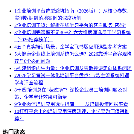
1
企业培训平台选型避坑指南（2026版）：从核心参数、
实测数据到落地案例的深度拆解
2
企业培训干货：解析在线学习平台的客户服务“密码”
3
企业培训完课率不足30%？六大维度筛选员工学习系统
（2026推荐榜单）
4
五个真实培训场景，企学宝飞书版应用选型参考方案
5
大健康企业线上培训系统怎么选？2026靠谱平台客观推
荐与6个必问问题
6
构建组织内生力量：企业培训从零散授课走向体系闭环
7
2026学习考试一体化培训平台盘点：7款主流系统打通
学考评全流程
8
干货|培训总在“走过场”？深挖企业员工培训问题及对
策，企学宝让效果可衡量
9
企业微信培训应用选型指南 ——从培训投资回报率看
10
钉钉平台上的培训应用深度测评，企学宝为何值得推
荐？
热门动态