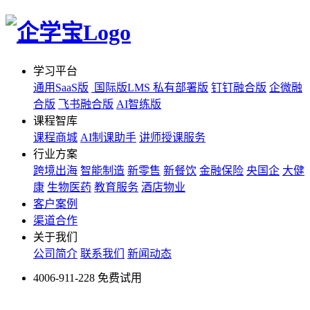
学习平台
通用SaaS版
国际版LMS
私有部署版
钉钉融合版
企微融
合版
飞书融合版
AI智练版
课程智库
课程商城
AI制课助手
讲师授课服务
行业方案
跨境出海
智能制造
新零售
新餐饮
金融保险
央国企
大健
康
生物医药
教育服务
酒店物业
客户案例
渠道合作
关于我们
公司简介
联系我们
新闻动态
4006-911-228
免费试用