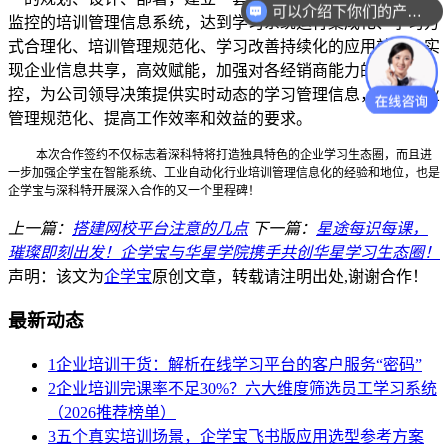
可以介绍下你们的产品么？
监控的培训管理信息系统，达到学习系统运行集成化、学习方
式合理化、培训管理规范化、学习改善持续化的应用效果。实
现企业信息共享，高效赋能，加强对各经销商能力的有效管
控，为公司领导决策提供实时动态的学习管理信息，满足企业
管理规范化、提高工作效率和效益的要求。
本次合作签约不仅标志着深科特将打造独具特色的企业学习生态圈，而且进
一步加强企学宝在智能系统、工业自动化行业培训管理信息化的经验和地位，也是
企学宝与深科特开展深入合作的又一个里程碑！
上一篇：
搭建网校平台注意的几点
下一篇：
星途每识每课，
璀璨即刻出发！企学宝与华星学院携手共创华星学习生态圈！
声明：该文为
企学宝
原创文章，转载请注明出处,谢谢合作！
最新动态
1
企业培训干货：解析在线学习平台的客户服务“密码”
2
企业培训完课率不足30%？六大维度筛选员工学习系统
（2026推荐榜单）
3
五个真实培训场景，企学宝飞书版应用选型参考方案