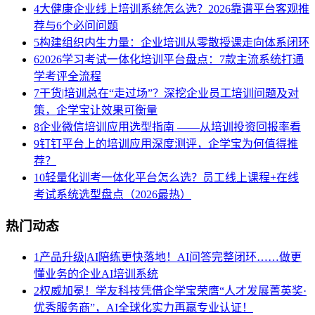
4
大健康企业线上培训系统怎么选？2026靠谱平台客观推
荐与6个必问问题
5
构建组织内生力量：企业培训从零散授课走向体系闭环
6
2026学习考试一体化培训平台盘点：7款主流系统打通
学考评全流程
7
干货|培训总在“走过场”？深挖企业员工培训问题及对
策，企学宝让效果可衡量
8
企业微信培训应用选型指南 ——从培训投资回报率看
9
钉钉平台上的培训应用深度测评，企学宝为何值得推
荐？
10
轻量化训考一体化平台怎么选？员工线上课程+在线
考试系统选型盘点（2026最热）
热门动态
1
产品升级|AI陪练更快落地！AI问答完整闭环……做更
懂业务的企业AI培训系统
2
权威加冕！学友科技凭借企学宝荣膺“人才发展菁英奖·
优秀服务商”，AI全球化实力再赢专业认证！