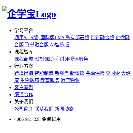
学习平台
通用SaaS版
国际版LMS
私有部署版
钉钉融合版
企微融
合版
飞书融合版
AI智练版
课程智库
课程商城
AI制课助手
讲师授课服务
行业方案
跨境出海
智能制造
新零售
新餐饮
金融保险
央国企
大健
康
生物医药
教育服务
酒店物业
客户案例
渠道合作
关于我们
公司简介
联系我们
新闻动态
4006-911-228
免费试用