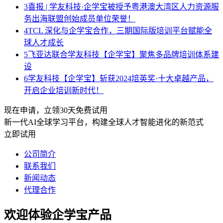
3
喜报 | 学友科技·企学宝被授予粤港澳大湾区人力资源服
务出海联盟创始成员单位荣誉！
4
TCL 深化与企学宝合作，三期国际版培训平台赋能全
球人才成长
5
飞亚达联合学友科技【企学宝】聚焦多品牌培训体系建
设
6
学友科技【企学宝】斩获2024培英奖·十大卓越产品，
开启企业培训新时代！
现在申请，立领30天免费试用
新一代AI全球学习平台，构建全球人才智能进化的新范式
立即试用
公司简介
联系我们
新闻动态
代理合作
欢迎体验企学宝产品