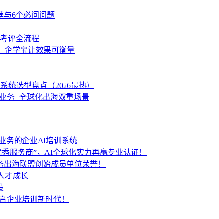
荐与6个必问问题
学考评全流程
策，企学宝让效果可衡量
？
统选型盘点（2026最热）
内业务+全球化出海双重场景
业务的企业AI培训系统
秀服务商”，AI全球化实力再赢专业认证！
服务出海联盟创始成员单位荣誉！
人才成长
设
开启企业培训新时代！