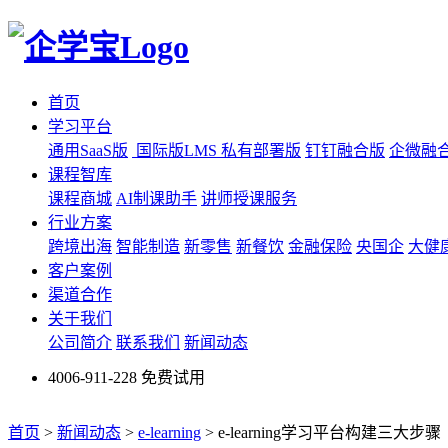
首页
学习平台
通用SaaS版
国际版LMS
私有部署版
钉钉融合版
企微融
课程智库
课程商城
AI制课助手
讲师授课服务
行业方案
跨境出海
智能制造
新零售
新餐饮
金融保险
央国企
大健
客户案例
渠道合作
关于我们
公司简介
联系我们
新闻动态
4006-911-228
免费试用
首页
>
新闻动态
>
e-learning
>
e-learning学习平台构建三大步骤