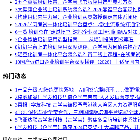
2
五个真实培训场景，企学宝飞书版应用选型参考方案
3
大健康企业线上培训系统怎么选？2026靠谱平台客观推
4
构建组织内生力量：企业培训从零散授课走向体系闭环
5
2026学习考试一体化培训平台盘点：7款主流系统打通
6
干货|培训总在“走过场”？深挖企业员工培训问题及对
7
企业微信培训应用选型指南 ——从培训投资回报率看
8
钉钉平台上的培训应用深度测评，企学宝为何值得推荐
9
轻量化训考一体化平台怎么选？员工线上课程+在线考试系
10
国产vs进口企业培训平台深度横评（2026）｜适配国
热门动态
1
产品升级|AI陪练更快落地！AI问答完整闭环……做更懂
2
权威加冕！学友科技凭借企学宝荣膺“人才发展菁英奖·优
3
喜报 | 学友科技·企学宝被授予粤港澳大湾区人力资源
4
TCL 深化与企学宝合作，三期国际版培训平台赋能全球
5
飞亚达联合学友科技【企学宝】聚焦多品牌培训体系建
6
学友科技【企学宝】斩获2024培英奖·十大卓越产品，
现在申请，立领30天免费试用