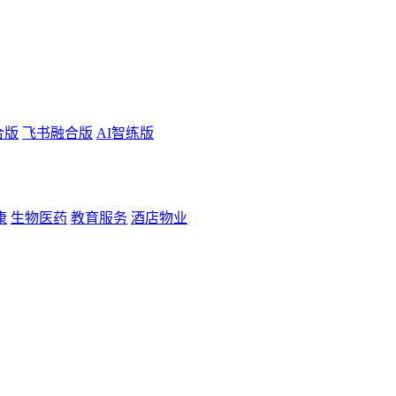
合版
飞书融合版
AI智练版
康
生物医药
教育服务
酒店物业