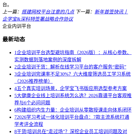
台。
上一篇：
搭建网校平台注意的几点
下一篇：
新年首签快讯丨
企学宝&深科特签署战略合作协议
企业内训平台
最新动态
1
企业培训平台选型避坑指南（2026版）：从核心参数、
实测数据到落地案例的深度拆解
2
企业培训干货：解析在线学习平台的客户服务“密码”
3
企业培训完课率不足30%？六大维度筛选员工学习系统
（2026推荐榜单）
4
五个真实培训场景，企学宝飞书版应用选型参考方案
5
大健康企业线上培训系统怎么选？2026靠谱平台客观推
荐与6个必问问题
6
构建组织内生力量：企业培训从零散授课走向体系闭环
7
2026学习考试一体化培训平台盘点：7款主流系统打通
学考评全流程
8
干货|培训总在“走过场”？深挖企业员工培训问题及对