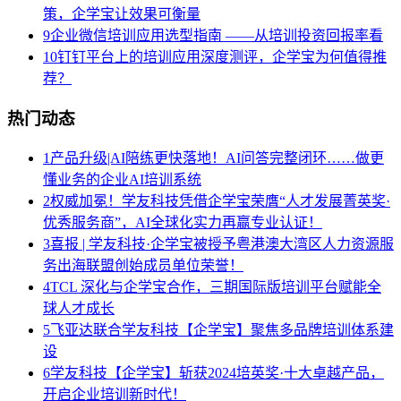
策，企学宝让效果可衡量
9
企业微信培训应用选型指南 ——从培训投资回报率看
10
钉钉平台上的培训应用深度测评，企学宝为何值得推
荐？
热门动态
1
产品升级|AI陪练更快落地！AI问答完整闭环……做更
懂业务的企业AI培训系统
2
权威加冕！学友科技凭借企学宝荣膺“人才发展菁英奖·
优秀服务商”，AI全球化实力再赢专业认证！
3
喜报 | 学友科技·企学宝被授予粤港澳大湾区人力资源服
务出海联盟创始成员单位荣誉！
4
TCL 深化与企学宝合作，三期国际版培训平台赋能全
球人才成长
5
飞亚达联合学友科技【企学宝】聚焦多品牌培训体系建
设
6
学友科技【企学宝】斩获2024培英奖·十大卓越产品，
开启企业培训新时代！