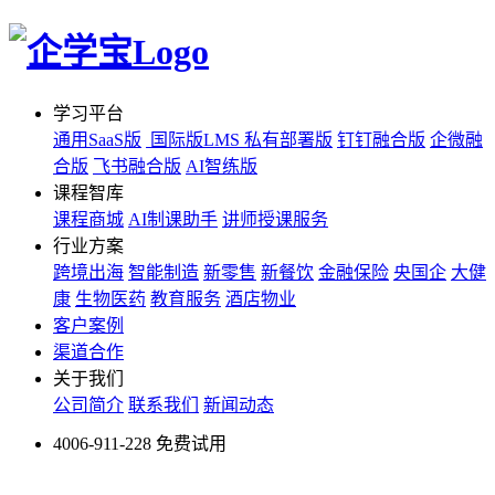
学习平台
通用SaaS版
国际版LMS
私有部署版
钉钉融合版
企微融
合版
飞书融合版
AI智练版
课程智库
课程商城
AI制课助手
讲师授课服务
行业方案
跨境出海
智能制造
新零售
新餐饮
金融保险
央国企
大健
康
生物医药
教育服务
酒店物业
客户案例
渠道合作
关于我们
公司简介
联系我们
新闻动态
4006-911-228
免费试用