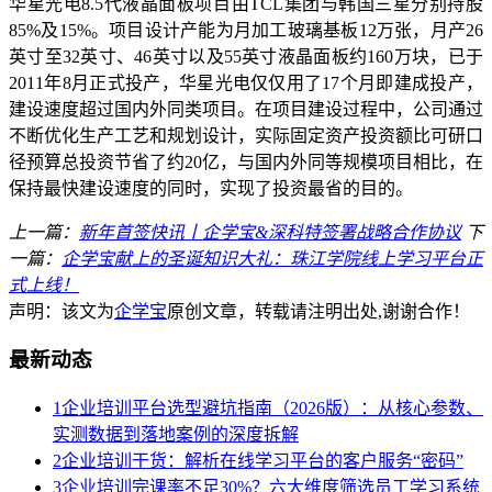
华星光电8.5代液晶面板项目由TCL集团与韩国三星分别持股
85%及15%。项目设计产能为月加工玻璃基板12万张，月产26
英寸至32英寸、46英寸以及55英寸液晶面板约160万块，已于
2011年8月正式投产，华星光电仅仅用了17个月即建成投产，
建设速度超过国内外同类项目。在项目建设过程中，公司通过
不断优化生产工艺和规划设计，实际固定资产投资额比可研口
径预算总投资节省了约20亿，与国内外同等规模项目相比，在
保持最快建设速度的同时，实现了投资最省的目的。
上一篇：
新年首签快讯丨企学宝&深科特签署战略合作协议
下
一篇：
企学宝献上的圣诞知识大礼：珠江学院线上学习平台正
式上线！
声明：该文为
企学宝
原创文章，转载请注明出处,谢谢合作！
最新动态
1
企业培训平台选型避坑指南（2026版）：从核心参数、
实测数据到落地案例的深度拆解
2
企业培训干货：解析在线学习平台的客户服务“密码”
3
企业培训完课率不足30%？六大维度筛选员工学习系统