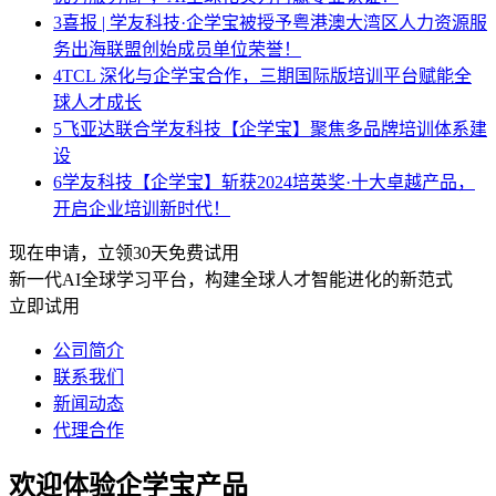
3
喜报 | 学友科技·企学宝被授予粤港澳大湾区人力资源服
务出海联盟创始成员单位荣誉！
4
TCL 深化与企学宝合作，三期国际版培训平台赋能全
球人才成长
5
飞亚达联合学友科技【企学宝】聚焦多品牌培训体系建
设
6
学友科技【企学宝】斩获2024培英奖·十大卓越产品，
开启企业培训新时代！
现在申请，立领30天免费试用
新一代AI全球学习平台，构建全球人才智能进化的新范式
立即试用
公司简介
联系我们
新闻动态
代理合作
欢迎体验企学宝产品