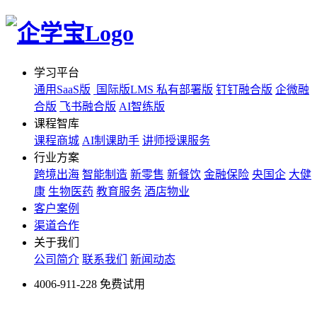
学习平台
通用SaaS版
国际版LMS
私有部署版
钉钉融合版
企微融
合版
飞书融合版
AI智练版
课程智库
课程商城
AI制课助手
讲师授课服务
行业方案
跨境出海
智能制造
新零售
新餐饮
金融保险
央国企
大健
康
生物医药
教育服务
酒店物业
客户案例
渠道合作
关于我们
公司简介
联系我们
新闻动态
4006-911-228
免费试用