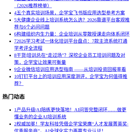
（2026推荐榜单）
4
五个真实培训场景，企学宝飞书版应用选型参考方案
5
大健康企业线上培训系统怎么选？2026靠谱平台客观推
荐与6个必问问题
6
构建组织内生力量：企业培训从零散授课走向体系闭环
7
2026学习考试一体化培训平台盘点：7款主流系统打通
学考评全流程
8
干货|培训总在“走过场”？深挖企业员工培训问题及对
策，企学宝让效果可衡量
9
企业微信培训应用选型指南 ——从培训投资回报率看
10
钉钉平台上的培训应用深度测评，企学宝为何值得推
荐？
热门动态
1
产品升级|AI陪练更快落地！AI问答完整闭环……做更
懂业务的企业AI培训系统
2
权威加冕！学友科技凭借企学宝荣膺“人才发展菁英奖·
优秀服务商”，AI全球化实力再赢专业认证！