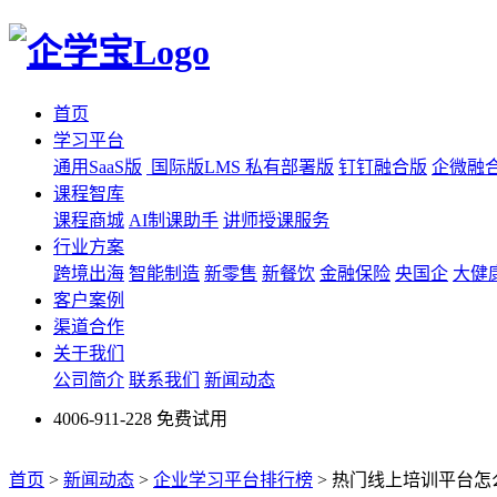
首页
学习平台
通用SaaS版
国际版LMS
私有部署版
钉钉融合版
企微融
课程智库
课程商城
AI制课助手
讲师授课服务
行业方案
跨境出海
智能制造
新零售
新餐饮
金融保险
央国企
大健
客户案例
渠道合作
关于我们
公司简介
联系我们
新闻动态
4006-911-228
免费试用
首页
>
新闻动态
>
企业学习平台排行榜
>
热门线上培训平台怎么