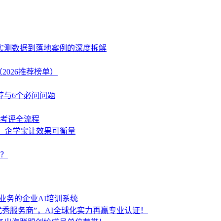
、实测数据到落地案例的深度拆解
2026推荐榜单）
荐与6个必问问题
学考评全流程
策，企学宝让效果可衡量
？
业务的企业AI培训系统
秀服务商”，AI全球化实力再赢专业认证！