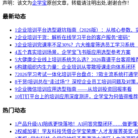
声明：该文为
企学宝
原创文章，转载请注明出处,谢谢合作！
最新动态
1
企业培训平台选型避坑指南（2026版）：从核心参数
2
企业培训干货：解析在线学习平台的客户服务“密码”
3
企业培训完课率不足30%？六大维度筛选员工学习系统（
4
五个真实培训场景，企学宝飞书版应用选型参考方案
5
大健康企业线上培训系统怎么选？2026靠谱平台客观推
6
构建组织内生力量：企业培训从零散授课走向体系闭环
7
2026学习考试一体化培训平台盘点：7款主流系统打通
8
干货|培训总在“走过场”？深挖企业员工培训问题及对
9
企业微信培训应用选型指南 ——从培训投资回报率看
10
钉钉平台上的培训应用深度测评，企学宝为何值得推荐
热门动态
1
产品升级|AI陪练更快落地！AI问答完整闭环……做更懂
2
权威加冕！学友科技凭借企学宝荣膺“人才发展菁英奖·优