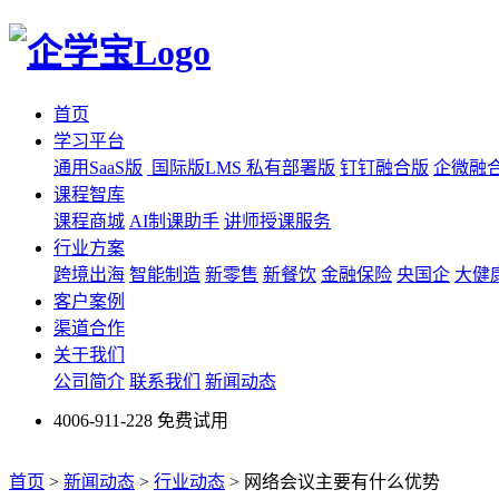
首页
学习平台
通用SaaS版
国际版LMS
私有部署版
钉钉融合版
企微融
课程智库
课程商城
AI制课助手
讲师授课服务
行业方案
跨境出海
智能制造
新零售
新餐饮
金融保险
央国企
大健
客户案例
渠道合作
关于我们
公司简介
联系我们
新闻动态
4006-911-228
免费试用
首页
>
新闻动态
>
行业动态
>
网络会议主要有什么优势