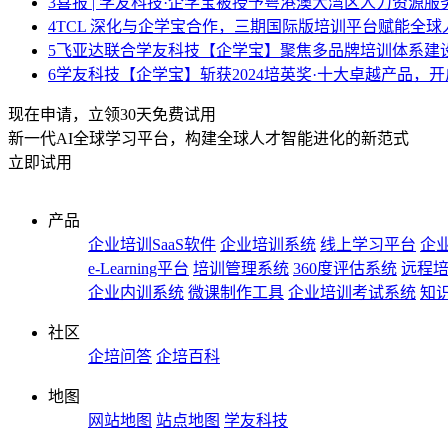
3
喜报 | 学友科技·企学宝被授予粤港澳大湾区人力资源
4
TCL 深化与企学宝合作，三期国际版培训平台赋能全球
5
飞亚达联合学友科技【企学宝】聚焦多品牌培训体系建
6
学友科技【企学宝】斩获2024培英奖·十大卓越产品，
现在申请，立领30天免费试用
新一代AI全球学习平台，构建全球人才智能进化的新范式
立即试用
产品
企业培训SaaS软件
企业培训系统
线上学习平台
企业
e-Learning平台
培训管理系统
360度评估系统
远程
企业内训系统
微课制作工具
企业培训考试系统
知
社区
企培问答
企培百科
地图
网站地图
站点地图
学友科技