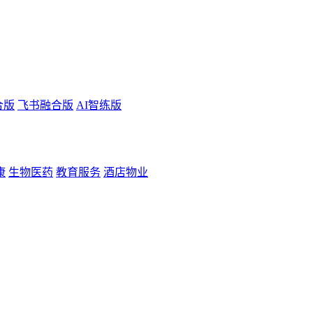
合版
飞书融合版
AI智练版
康
生物医药
教育服务
酒店物业